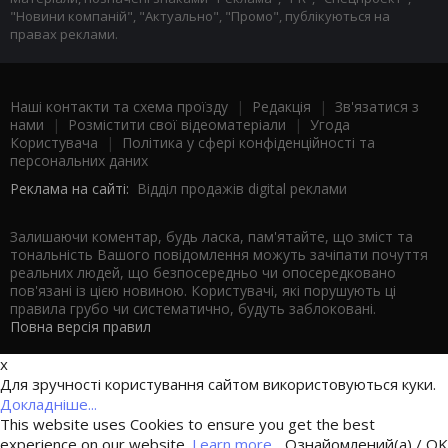
"Новини компаній", "Актуально", "Промо", публікуються на
правах реклами.
Наші контакти та схема проїзду
|
Редакція
|
Зв'язатися з
нами
|
Розмістити свої відеоматеріали
|
Угода
Користувача
|
Політика у сфері конфіденційності та
персональних даних
Реклама на сайті:
Відділ продажів digital реклами
Залишаючи коментар, будь ласка, пам'ятайте, що зміст та
тональність Вашого повідомлення можуть зачіпати почуття
реальних людей, що безпосередньо чи опосередковано
пов'язані із цією новиною. Користувачі, які порушують ці
правила грубо чи систематично, будуть заблоковані.
Повна версія правил
x
Для зручності користування сайтом використовуються куки.
Докладніше...
This website uses Cookies to ensure you get the best
experience on our website.
Learn more...
Ознайомлений(а) / OK