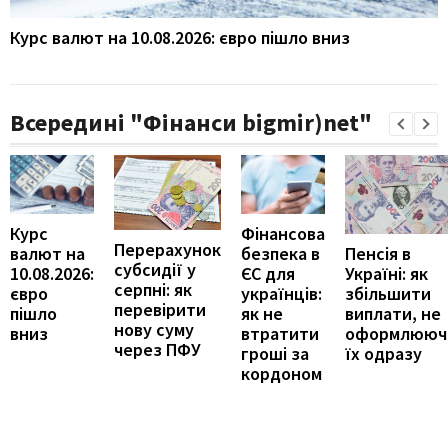
Курс валют на 10.08.2026: євро пішло вниз
Всередині "Фінанси bigmir)net"
Курс
Фінансова
Перерахунок
Пенсія в
валют на
безпека в
субсидії у
Україні: як
10.08.2026:
ЄС для
серпні: як
збільшити
євро
українців:
перевірити
виплати, не
пішло
як не
нову суму
оформлююч
вниз
втратити
через ПФУ
їх одразу
гроші за
кордоном