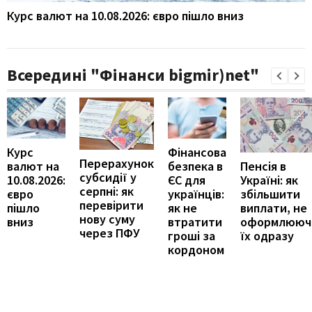
Курс валют на 10.08.2026: євро пішло вниз
Всередині "Фінанси bigmir)net"
Курс
Фінансова
Перерахунок
Пенсія в
валют на
безпека в
субсидії у
Україні: як
10.08.2026:
ЄС для
серпні: як
збільшити
євро
українців:
перевірити
виплати, не
пішло
як не
нову суму
оформлююч
вниз
втратити
через ПФУ
їх одразу
гроші за
кордоном