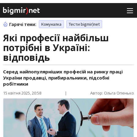
Гарячі теми:
Комуналка
Тести bigmir)net
Які професії найбільш
потрібні в Україні:
відповідь
Серед найпопулярніших професій на ринку праці
України продавці, прибиральники, підсобні
робітники
15 квітня 2025, 20:58
|
Автор: Ольга Опенько