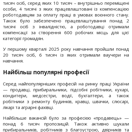
тисяч осіб, серед яких 10 тисяч – внутрішньо переміщені
особи, 4 тисячі з яких працевлаштовані із компенсацією
роботодавцям за оплату праці в умовах воєнного стану.
Також було забезпечено працевлаштування понад 2
тисячі осіб з інвалідністю, а роботодавці отримали
компенсації за створення 600 робочих місць для цієї
категорії громадян.
У першому кварталі 2025 року навчання пройшли понад
20 тисяч осіб, 6 тисяч із яких отримали ваучери на
навчання.
Найбільш популярні професії
Серед найпопулярніших професій на ринку праці України
— продавці, прибиральники, підсобні робітники, кухарі,
кондитери, медсестри, водії, бухгалтери, а також
робітники з ремонту будинків, кравці, швачки, слюсарі,
лікарі та аграрні фахівці.
Найбільше вакансій було за професією «продавець» —
понад 6 тисяч пропозицій. Також активно шукали
прибиральників, робітників з благоустрою, двірників та