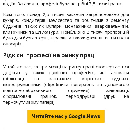
водіїв. Загалом ці професії були потрібні 7,5 тисячі разів.
Крім того, понад 2,5 тисячі вакансій запропоновано для
кухарів, кондитерів, медсестер та робітників з ремонту
будинків, таких як муляри, монтажники, зварювальники,
плиточники та штукатури. Приблизно 2 тисячі пропозицій
було для бухгалтерів, аграріїв, а також фахівців із шиття та
слюсарів.
Рідкісні професії на ринку праці
У той же час, за три місяці на ринку праці спостерігається
дефіцит у таких рідкісних професіях, як тальмани
(обліковці на вантажних морських суднах),
піскоструминники (обробники поверхонь за допомогою
повітряно-абразивного струменя), живописці,
оформлювачі іграшок, термодрукарі (друк на
термочутливому папері).
Читайте нас у Google.News