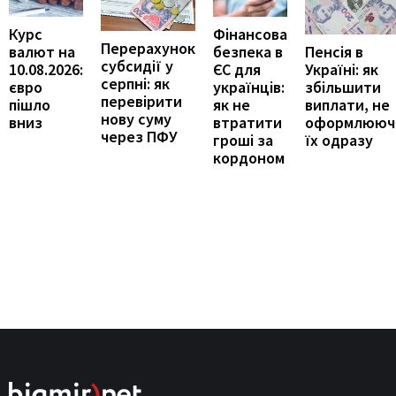
Курс
Фінансова
Перерахунок
Пенсія в
валют на
безпека в
субсидії у
Україні: як
10.08.2026:
ЄС для
серпні: як
збільшити
євро
українців:
перевірити
виплати, не
пішло
як не
нову суму
оформлююч
вниз
втратити
через ПФУ
їх одразу
гроші за
кордоном