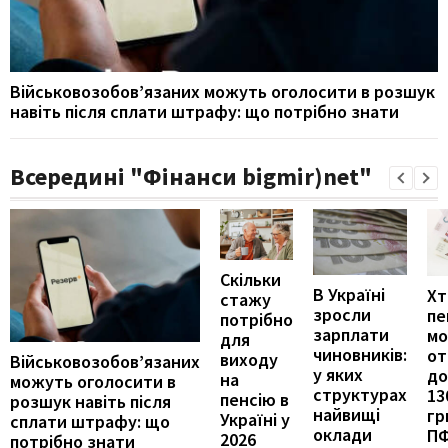
Військовозобов’язаних можуть оголосити в розшук
навіть після сплати штрафу: що потрібно знати
Всередині "Фінанси bigmir)net"
Скільки
В Україні
Хт
стажу
зросли
пе
потрібно
зарплати
м
для
чиновників:
от
виходу
Військовозобов’язаних
у яких
до
на
можуть оголосити в
структурах
13
пенсію в
розшук навіть після
найвищі
гр
Україні у
сплати штрафу: що
оклади
П
2026
потрібно знати