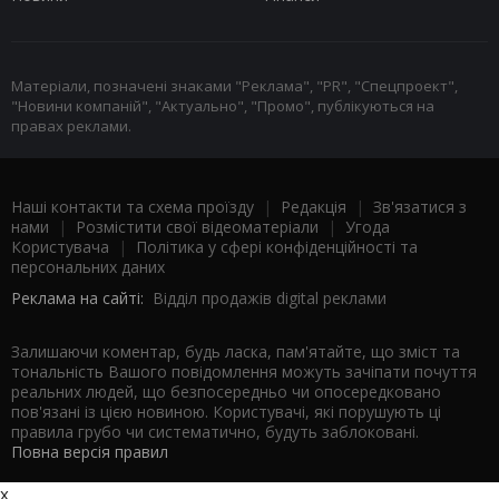
Матеріали, позначені знаками "Реклама", "PR", "Спецпроект",
"Новини компаній", "Актуально", "Промо", публікуються на
правах реклами.
Наші контакти та схема проїзду
|
Редакція
|
Зв'язатися з
нами
|
Розмістити свої відеоматеріали
|
Угода
Користувача
|
Політика у сфері конфіденційності та
персональних даних
Реклама на сайті:
Відділ продажів digital реклами
Залишаючи коментар, будь ласка, пам'ятайте, що зміст та
тональність Вашого повідомлення можуть зачіпати почуття
реальних людей, що безпосередньо чи опосередковано
пов'язані із цією новиною. Користувачі, які порушують ці
правила грубо чи систематично, будуть заблоковані.
Повна версія правил
x