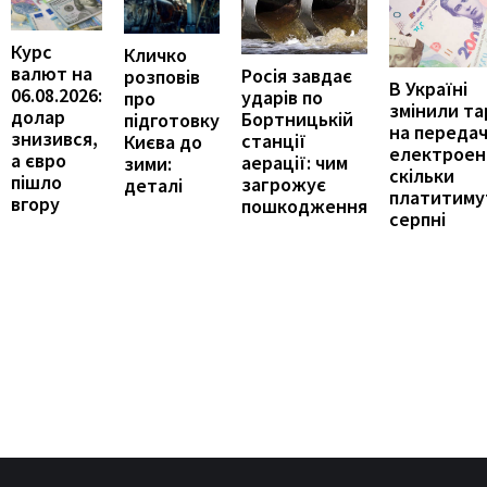
Курс
Кличко
валют на
Росія завдає
розповів
В Україні
06.08.2026:
ударів по
про
змінили т
долар
Бортницькій
підготовку
на переда
знизився,
станції
Києва до
електроене
а євро
аерації: чим
зими:
скільки
пішло
загрожує
деталі
платитиму
вгору
пошкодження
серпні