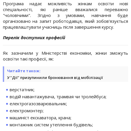
Програма надає можливість жінкам освоїти нові
спеціальності, які раніше вважалися переважно
"чоловічими". Згідно з умовами, навчання буде
організовано на запит роботодавця, який зобов'язується
працевлаштувати учасниць після завершення курсу.
Перелік доступних професій
Як зазначили у Міністерстві економіки, жінки зможуть
освоїти такі професії, як:
Читайте також:
У "Дії" призупинили бронювання від мобілізації
верстатник;
водій навантажувача, трамвая чи тролейбуса;
електрогазозварювальник;
електромонтер;
машиніст екскаватора, крана;
монтажник систем утеплення будівель;