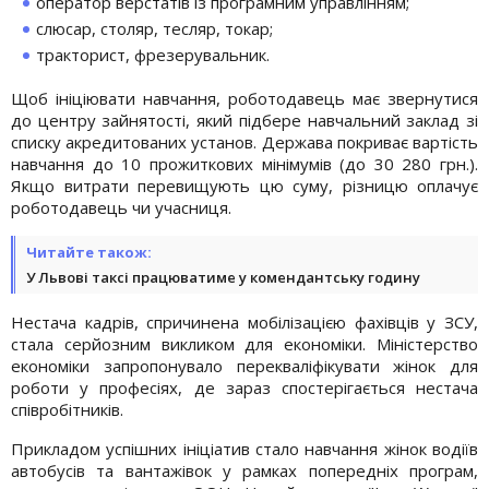
оператор верстатів із програмним управлінням;
слюсар, столяр, тесляр, токар;
тракторист, фрезерувальник.
Щоб ініціювати навчання, роботодавець має звернутися
до центру зайнятості, який підбере навчальний заклад зі
списку акредитованих установ. Держава покриває вартість
навчання до 10 прожиткових мінімумів (до 30 280 грн.).
Якщо витрати перевищують цю суму, різницю оплачує
роботодавець чи учасниця.
Читайте також:
У Львові таксі працюватиме у комендантську годину
Нестача кадрів, спричинена мобілізацією фахівців у ЗСУ,
стала серйозним викликом для економіки. Міністерство
економіки запропонувало перекваліфікувати жінок для
роботи у професіях, де зараз спостерігається нестача
співробітників.
Прикладом успішних ініціатив стало навчання жінок водіїв
автобусів та вантажівок у рамках попередніх програм,