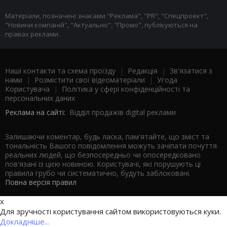
Матеріали, позначені знаками "Реклама", "PR", "Спецпроект",
"Новини компаній", "Актуально", "Промо", публікуються на
правах реклами.
Наші контакти та схема проїзду
|
Редакція
|
Зв'язатися з
нами
|
Розмістити свої відеоматеріали
|
Угода
Користувача
|
Політика у сфері конфіденційності та
персональних даних
Реклама на сайті:
Відділ продажів digital реклами
Залишаючи коментар, будь ласка, пам'ятайте, що зміст та
тональність Вашого повідомлення можуть зачіпати почуття
реальних людей, що безпосередньо чи опосередковано
пов'язані із цією новиною. Користувачі, які порушують ці
правила грубо чи систематично, будуть заблоковані.
Повна версія правил
x
Для зручності користування сайтом використовуються куки.
Докладніше...