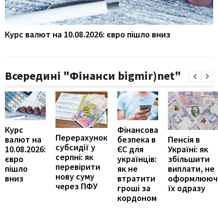
Курс валют на 10.08.2026: євро пішло вниз
Всередині "Фінанси bigmir)net"
Курс
Фінансова
Перерахунок
Пенсія в
валют на
безпека в
субсидії у
Україні: як
10.08.2026:
ЄС для
серпні: як
збільшити
євро
українців:
перевірити
виплати, не
пішло
як не
нову суму
оформлююч
вниз
втратити
через ПФУ
їх одразу
гроші за
кордоном