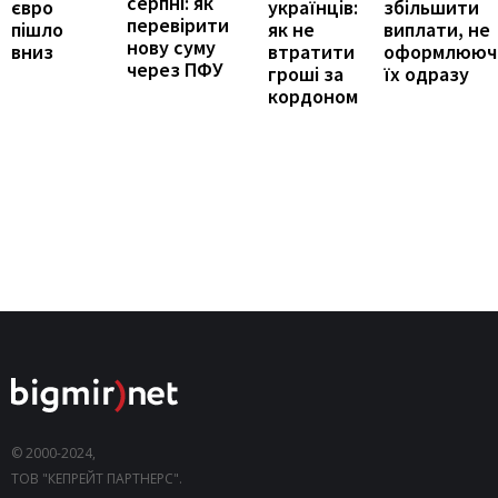
серпні: як
збільшити
євро
українців:
перевірити
виплати, не
пішло
як не
нову суму
оформлююч
вниз
втратити
через ПФУ
їх одразу
гроші за
кордоном
© 2000-2024,
ТОВ "КЕПРЕЙТ ПАРТНЕРС".