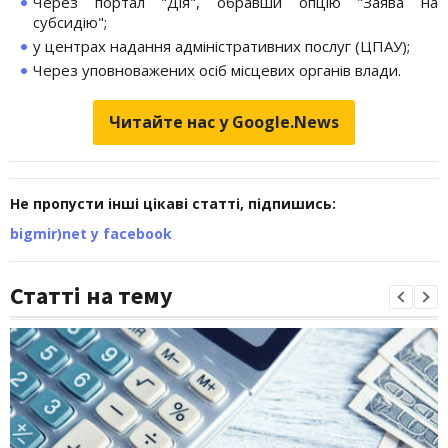
Через портал "Дія", обравши опцію "Заява на
субсидію";
у центрах надання адміністративних послуг (ЦПАУ);
Через уповноважених осіб місцевих органів влади.
Читайте нас у Google.News
Не пропусти інші цікаві статті, підпишись:
bigmir)net у facebook
Статті на тему