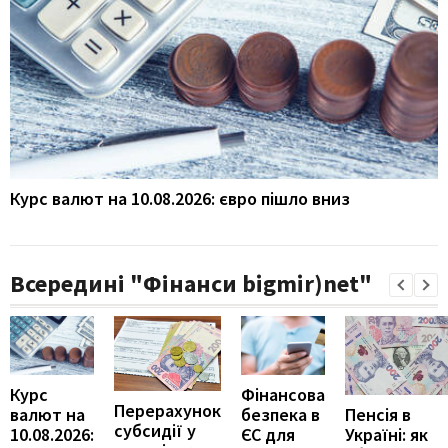
Курс валют на 10.08.2026: євро пішло вниз
Всередині "Фінанси bigmir)net"
Курс
Фінансова
Перерахунок
Пенсія в
валют на
безпека в
субсидії у
Україні: як
10.08.2026:
ЄС для