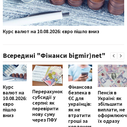
Курс валют на 10.08.2026: євро пішло вниз
Всередині "Фінанси bigmir)net"
Курс
Фінансова
Перерахунок
Пенсія в
валют на
безпека в
субсидії у
Україні: як
10.08.2026:
ЄС для
серпні: як
збільшити
євро
українців:
перевірити
виплати, не
пішло
як не
нову суму
оформлююч
вниз
втратити
через ПФУ
їх одразу
гроші за
кордоном