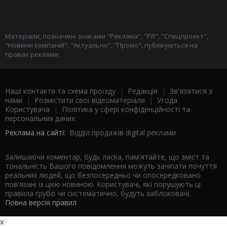
Матеріали, позначені знаками "Реклама", "PR", "Спецпроект",
"Новини компаній", "Актуально", "Промо", публікуються на
правах реклами.
Наші контакти та схема проїзду
|
Редакція
|
Зв'язатися з
нами
|
Розмістити свої відеоматеріали
|
Угода
Користувача
|
Політика у сфері конфіденційності та
персональних даних
Реклама на сайті:
Відділ продажів digital реклами
Залишаючи коментар, будь ласка, пам'ятайте, що зміст та
тональність Вашого повідомлення можуть зачіпати почуття
реальних людей, що безпосередньо чи опосередковано
пов'язані із цією новиною. Користувачі, які порушують ці
правила грубо чи систематично, будуть заблоковані.
Повна версія правил
x