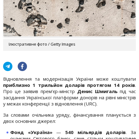
Ілюстративне фото / Getty Images
Відновлення та модернізація України може коштувати
приблизно 1 трильйон доларів протягом 14 років
.
Про це заявив прем’єр-міністр
Денис Шмигаль
під час
засідання Української платформи донорів на рівні міністрів
у межах конференції з відновлення (URC).
За словами очільника уряду, фінансування планується з
двох основних джерел:
Фонд «Україна»
—
540 мільярдів доларів
. За
оцінками Світового банку, саме стільки коштуватиме