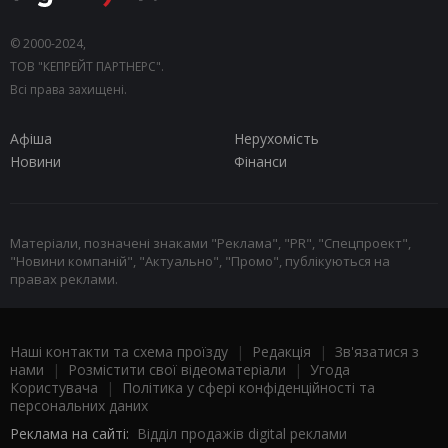
© 2000-2024,
ТОВ "КЕПРЕЙТ ПАРТНЕРС".
Всі права захищені.
Афіша
Нерухомість
Новини
Фінанси
Матеріали, позначені знаками "Реклама", "PR", "Спецпроект",
"Новини компаній", "Актуально", "Промо", публікуються на
правах реклами.
Наші контакти та схема проїзду
|
Редакція
|
Зв'язатися з
нами
|
Розмістити свої відеоматеріали
|
Угода
Користувача
|
Політика у сфері конфіденційності та
персональних даних
Реклама на сайті:
Відділ продажів digital реклами