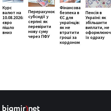
Курс
Фінансова
Перерахунок
Пенсія в
валют на
безпека в
субсидії у
Україні: як
10.08.2026:
ЄС для
серпні: як
збільшити
євро
українців:
перевірити
виплати, не
пішло
як не
нову суму
оформлююч
вниз
втратити
через ПФУ
їх одразу
гроші за
кордоном