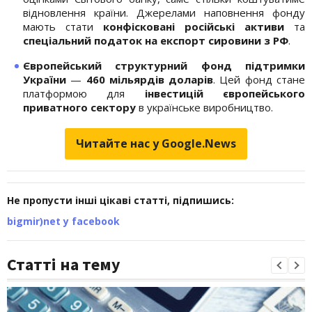
відновлення країни. Джерелами наповнення фонду
мають стати
конфісковані російські активи
та
спеціальний податок на експорт сировини з РФ
.
Європейський структурний фонд підтримки
України
—
460 мільярдів доларів
. Цей фонд стане
платформою для
інвестицій європейського
приватного сектору
в українське виробництво.
Читайте нас у Google.News
Не пропусти інші цікаві статті, підпишись:
bigmir)net у facebook
Статті на тему