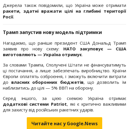
Джерела також повідомили, що Україна може отримати
ракети, здатні вражати цілі на глибині території
Росії
.
Трамп запустив нову модель підтримки
Нагадаємо, що раніше президент США Дональд Трамп
заявив про нову схему:
НАТО закуповує — США
виготовляють — Україна отримує
.
За словами Трампа, Сполучені Штати не фінансуватимуть
ці постачання, а лише забезпечать виробництво. Країни
Європи оплатять озброєння, і зможуть включити витрати
до
власних оборонних бюджетів
, що дозволить їм
наблизитись до цілі — 5% ВВП на оборону.
Серед іншого, за цією схемою Україна отримає
додаткові системи Patriot
, які є критично важливими
для захисту від російських ракетних ударів.
Читайте нас у Google.News