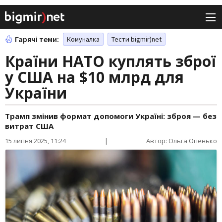
Гарячі теми:
Комуналка
Тести bigmir)net
Країни НАТО куплять зброї
у США на $10 млрд для
України
Трамп змінив формат допомоги Україні: зброя — без
витрат США
15 липня 2025, 11:24
|
Автор: Ольга Опенько