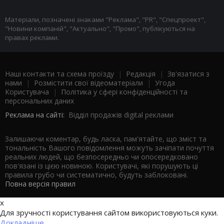
Матеріали, позначені знаками "Реклама", "PR", "Спецпроект",
"Новини компаній", "Актуально", "Промо", публікуються на
правах реклами.
Наші контакти та схема проїзду
|
Редакція
|
Зв'язатися з
нами
|
Розмістити свої відеоматеріали
|
Угода
Користувача
|
Політика у сфері конфіденційності та
персональних даних
Реклама на сайті:
Відділ продажів digital реклами
Залишаючи коментар, будь ласка, пам'ятайте, що зміст та
тональність Вашого повідомлення можуть зачіпати почуття
реальних людей, що безпосередньо чи опосередковано
пов'язані із цією новиною. Користувачі, які порушують ці
правила грубо чи систематично, будуть заблоковані.
Повна версія правил
x
Для зручності користування сайтом використовуються куки.
Докладніше...