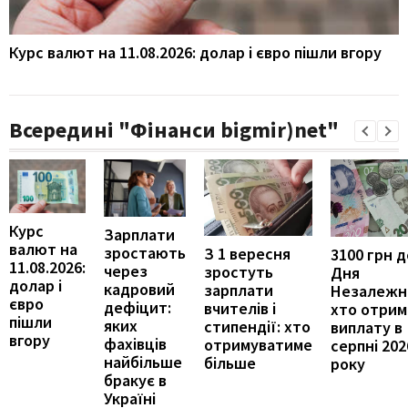
Курс валют на 11.08.2026: долар і євро пішли вгору
Всередині "Фінанси bigmir)net"
Курс
Зарплати
валют на
зростають
З 1 вересня
3100 грн д
11.08.2026:
через
зростуть
Дня
долар і
кадровий
зарплати
Незалежно
євро
дефіцит:
вчителів і
хто отрим
пішли
яких
стипендії: хто
виплату в
вгору
фахівців
отримуватиме
серпні 202
найбільше
більше
року
бракує в
Україні