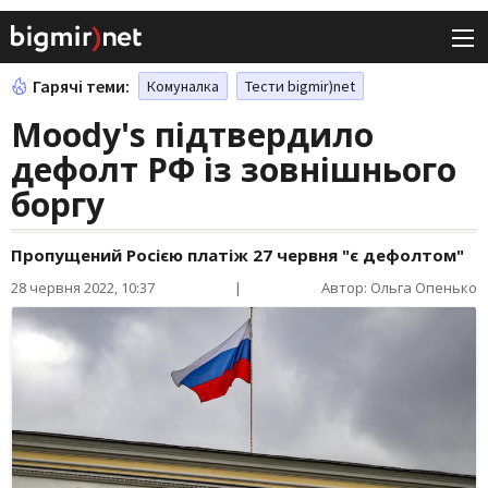
Гарячі теми:
Комуналка
Тести bigmir)net
Moody's підтвердило
дефолт РФ із зовнішнього
боргу
Пропущений Росією платіж 27 червня "є дефолтом"
28 червня 2022, 10:37
|
Автор: Ольга Опенько