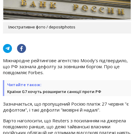
Ілюстративне фото / depositphotos
Міжнародне рейтингове агентство Moody's підтвердило,
що РФ зазнала дефолту за зовнішнім боргом. Про це
повідомляє Forbes.
Читайте також:
Країни G7 хочуть розширити санкції проти РФ
Зазначається, що пропущений Росією платіж 27 червня "є
дефолтом", і такі дефолти "імовірні й надалі".
Варто наголосити, що Reuters з посиланням на джерела
повідомило раніше, що деякі тайванські власники
російських облігацій не отримали відсоткові платежі навіть