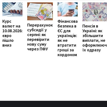
Курс
Фінансова
Перерахунок
Пенсія в
валют на
безпека в
субсидії у
Україні: як
10.08.2026:
ЄС для
серпні: як
збільшити
євро
українців:
перевірити
виплати, не
пішло
як не
нову суму
оформлююч
вниз
втратити
через ПФУ
їх одразу
гроші за
кордоном