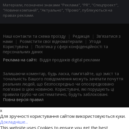
Матеріали, позначені знаками "Реклама", "PR", "Спецпроект",
"Новини компаній", "Актуально", "Промо", публікуються на
правах реклами.
Наші контакти та схема проїзду
|
Редакція
|
Зв'язатися з
нами
|
Розмістити свої відеоматеріали
|
Угода
Користувача
|
Політика у сфері конфіденційності та
персональних даних
Реклама на сайті:
Відділ продажів digital реклами
Залишаючи коментар, будь ласка, пам'ятайте, що зміст та
тональність Вашого повідомлення можуть зачіпати почуття
реальних людей, що безпосередньо чи опосередковано
пов'язані із цією новиною. Користувачі, які порушують ці
правила грубо чи систематично, будуть заблоковані.
Повна версія правил
x
Для зручності користування сайтом використовуються куки.
Докладніше...
This website uses Cookies to ensure you get the best