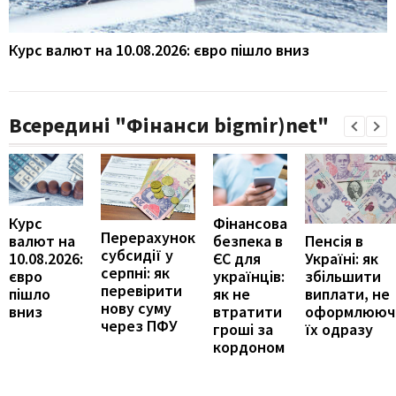
Курс валют на 10.08.2026: євро пішло вниз
Всередині "Фінанси bigmir)net"
Курс
Фінансова
Перерахунок
Пенсія в
валют на
безпека в
субсидії у
Україні: як
10.08.2026:
ЄС для
серпні: як
збільшити
євро
українців:
перевірити
виплати, не
пішло
як не
нову суму
оформлююч
вниз
втратити
через ПФУ
їх одразу
гроші за
кордоном