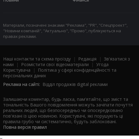
Матеріали, позначені знаками "Реклама", "PR", "Спецпроект",
"Новини компаній", "Актуально", "Промо", публікуються на
правах реклами.
Наші контакти та схема проїзду
|
Редакція
|
Зв'язатися з
нами
|
Розмістити свої відеоматеріали
|
Угода
Користувача
|
Політика у сфері конфіденційності та
персональних даних
Реклама на сайті:
Відділ продажів digital реклами
Залишаючи коментар, будь ласка, пам'ятайте, що зміст та
тональність Вашого повідомлення можуть зачіпати почуття
реальних людей, що безпосередньо чи опосередковано
пов'язані із цією новиною. Користувачі, які порушують ці
правила грубо чи систематично, будуть заблоковані.
Повна версія правил
x