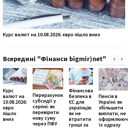
Курс валют на 10.08.2026: євро пішло вниз
Всередині "Фінанси bigmir)net"
Курс
Фінансова
Перерахунок
Пенсія в
валют на
безпека в
субсидії у
Україні: як
10.08.2026:
ЄС для
серпні: як
збільшити
євро
українців:
перевірити
виплати, не
пішло
як не
нову суму
оформлююч
вниз
втратити
через ПФУ
їх одразу
гроші за