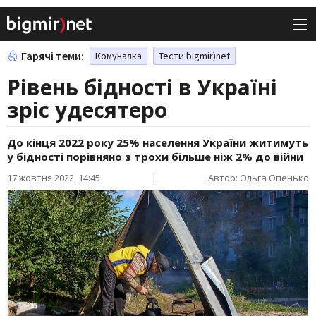
Гарячі теми:
Комуналка
Тести bigmir)net
Рівень бідності в Україні
зріс удесятеро
До кінця 2022 року 25% населення України житимуть
у бідності порівняно з трохи більше ніж 2% до війни
17 жовтня 2022, 14:45
|
Автор: Ольга Опенько