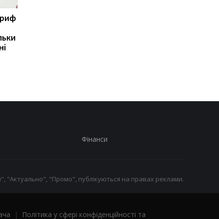
ариф
Світові запаси пального
Зупинка морського
майже вичерпані:
коридору може
льки
експерт попередив про
призвести до
ні
ризики для України
скорочення
виробництва залізно
руди
Фінанси
", "Актуально", "Промо", публікуються на правах реклами.
ача
|
Політика у сфері конфіденційності та