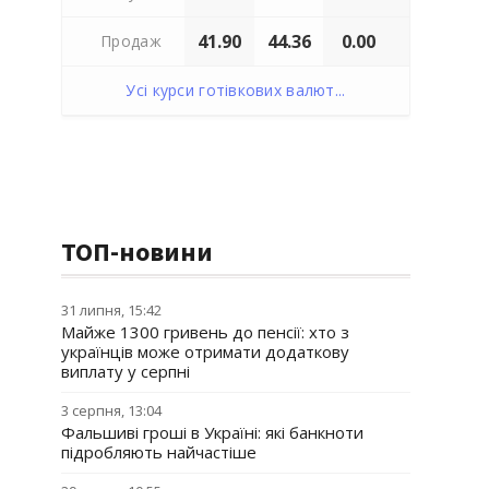
41.90
44.36
0.00
Продаж
Усі курси готівкових валют...
ТОП-новини
31 липня, 15:42
Майже 1300 гривень до пенсії: хто з
українців може отримати додаткову
виплату у серпні
3 серпня, 13:04
Фальшиві гроші в Україні: які банкноти
підробляють найчастіше