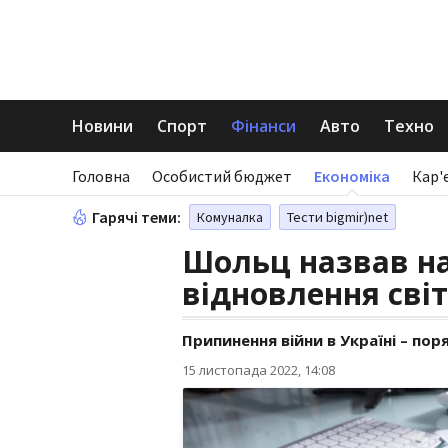
Новини
Спорт
Фінанси
Авто
Техно
Головна
Особистий бюджет
Економіка
Кар'
Гарячі теми:
Комуналка
Тести bigmir)net
Шольц назвав н
відновлення сві
Припинення війни в Україні – пор
15 листопада 2022, 14:08