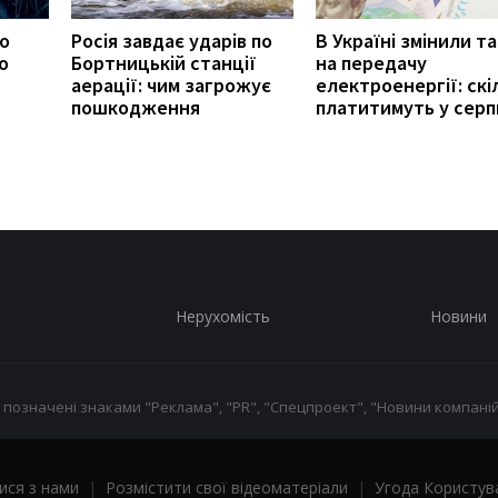
ро
Росія завдає ударів по
В Україні змінили т
о
Бортницькій станції
на передачу
аерації: чим загрожує
електроенергії: скі
пошкодження
платитимуть у серп
Нерухомість
Новини
 позначені знаками "Реклама", "PR", "Спецпроект", "Новини компаній
ися з нами
|
Розмістити свої відеоматеріали
|
Угода Користув