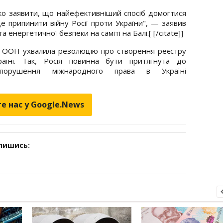
тко заявити, що найефективніший спосіб домогтися
е припинити війну Росії проти України", — заявив
 енергетичної безпеки на саміті на Балі.[ [/citate]]
 ООН ухвалила резолюцію про створення реєстру
раїні. Так, Росія повинна бути притягнута до
і порушення міжнародного права в Україні
е нас у Google.News
дпишись: