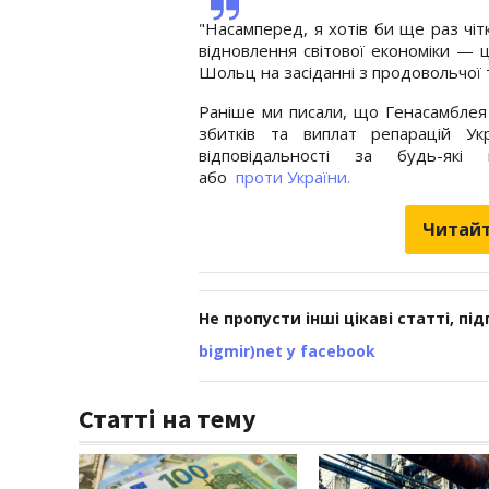
"Насамперед, я хотів би ще раз чі
відновлення світової економіки — ц
Шольц на засіданні з продовольчої та
Раніше ми писали, що Генасамблея
збитків та виплат репарацій Ук
відповідальності за будь-як
або
проти України.
Читайт
Не пропусти інші цікаві статті, пі
bigmir)net у facebook
Статті на тему