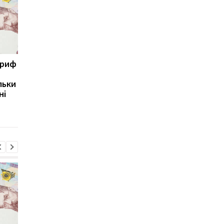
ариф
Світові запаси пального
Зупинка морського
майже вичерпані:
коридору може
льки
експерт попередив про
призвести до
ні
ризики для України
скорочення
виробництва залізно
руди