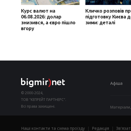
Курс валют на
Кличко розповів п
06.08.2026: долар
підготовку Києва д
знизився, а євро пішло
зими: деталі
вгору
Афіша
© 2000-2024,
ТОВ "КЕПРЕЙТ ПАРТНЕРС".
Всі права захищені.
Матеріали,
Наші контакти та схема проїзду
|
Редакція
|
Зв'язат