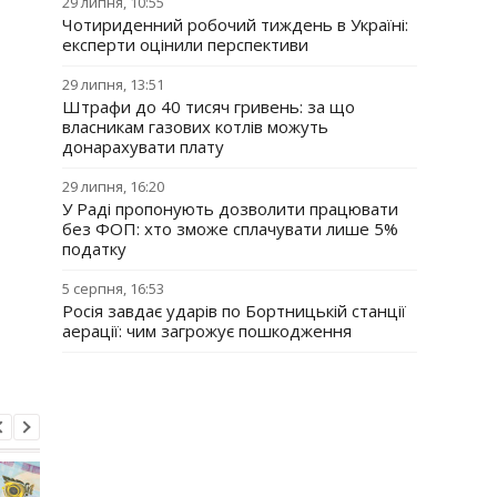
29 липня, 10:55
Чотириденний робочий тиждень в Україні:
експерти оцінили перспективи
29 липня, 13:51
Штрафи до 40 тисяч гривень: за що
власникам газових котлів можуть
донарахувати плату
29 липня, 16:20
У Раді пропонують дозволити працювати
без ФОП: хто зможе сплачувати лише 5%
податку
5 серпня, 16:53
Росія завдає ударів по Бортницькій станції
аерації: чим загрожує пошкодження