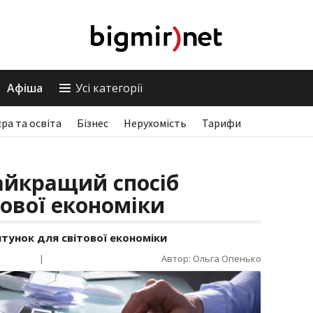
Афіша
Усі категорії
єра та освіта
Бізнес
Нерухомість
Тарифи
айкращий спосіб
тової економіки
ятунок для світової економіки
|
Автор: Ольга Опенько