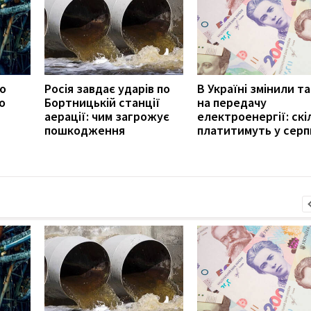
ро
Росія завдає ударів по
В Україні змінили т
о
Бортницькій станції
на передачу
аерації: чим загрожує
електроенергії: скі
пошкодження
платитимуть у серп