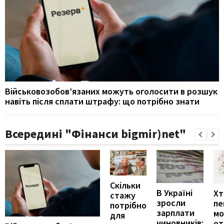
Військовозобов’язаних можуть оголосити в розшук
навіть після сплати штрафу: що потрібно знати
Всередині "Фінанси bigmir)net"
Скільки
В Україні
Хт
стажу
зросли
пе
потрібно
зарплати
м
для
чиновників:
от