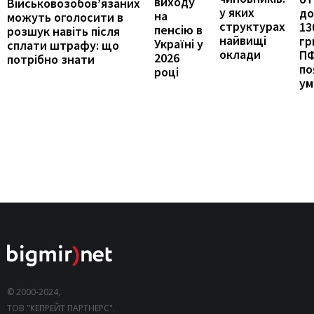
виходу
Військовозобов’язаних
у яких
до
на
можуть оголосити в
структурах
13
пенсію в
розшук навіть після
найвищі
гр
Україні у
сплати штрафу: що
оклади
П
2026
потрібно знати
по
році
ум
© 2000-2024,
ТОВ "КЕПРЕЙТ ПАРТНЕРС".