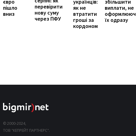
серпні: як
збільшити
євро
українців:
перевірити
виплати, не
пішло
як не
нову суму
оформлююч
вниз
втратити
через ПФУ
їх одразу
гроші за
кордоном
© 2000-2024,
ТОВ "КЕПРЕЙТ ПАРТНЕРС".