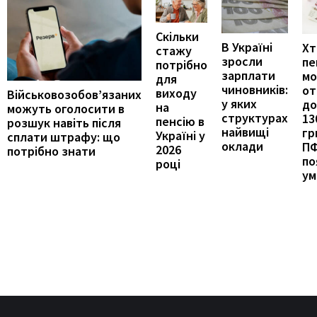
Скільки
В Україні
Хт
стажу
зросли
пе
потрібно
зарплати
м
для
чиновників:
от
виходу
Військовозобов’язаних
у яких
до
на
можуть оголосити в
структурах
13
пенсію в
розшук навіть після
найвищі
гр
Україні у
сплати штрафу: що
оклади
П
2026
потрібно знати
по
році
ум