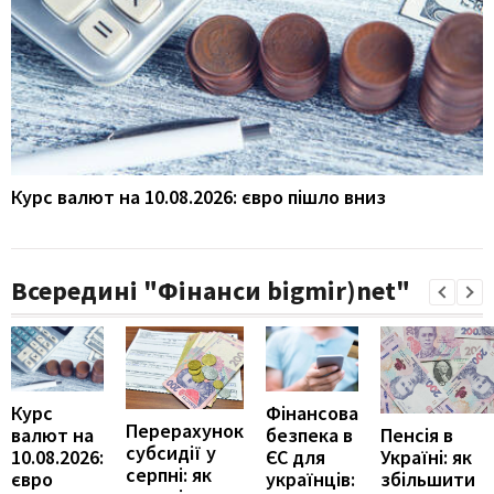
Курс валют на 10.08.2026: євро пішло вниз
Всередині "Фінанси bigmir)net"
Курс
Фінансова
Перерахунок
Пенсія в
валют на
безпека в
субсидії у
Україні: як
10.08.2026:
ЄС для
серпні: як
збільшити
євро
українців: