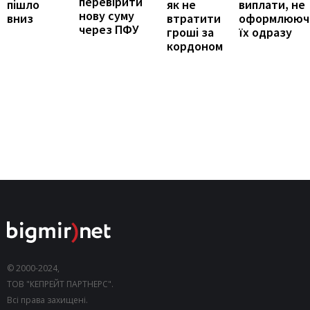
перевірити
виплати, не
пішло
як не
нову суму
оформлююч
вниз
втратити
через ПФУ
їх одразу
гроші за
кордоном
© 2000-2024,
ТОВ "КЕПРЕЙТ ПАРТНЕРС".
Всі права захищені.