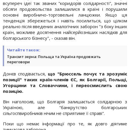
всупереч ідеї так званих "коридорів солідарності", значні
обсяги продовольства залишилися в країні і порушили
основні виробничо-торговельні ланцюжки. Якщо ця
тенденція збережеться і навіть посилиться, що цілком
реально після введених аналогічних заборон "з боку інших
країн, можливе досягнення найсерйозніших наслідків для
болгарського бізнесу", - сказав він.
Читайте також:
Транзит зерна: Польща та Україна продовжать
переговори
Донєв сподівається,
що "Брюссель почує та зрозуміє
позиції" таких країн-членів ЄС, як Болгарії, Польщі,
Угорщини та Словаччини, і переосмислить свою
позицію.
Він наголосив, що Болгарія залишається солідарною з
Україною, але "банкрутство болгарських
сільгоспвиробників нічим не сприятиме її справі".
Поки що немає інформації про те, як довго діятиме
тимчасова заборона.