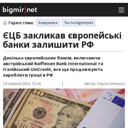
Гарячі теми:
Комуналка
Тести bigmir)net
ЄЦБ закликав європейські
банки залишити РФ
Декілька європейських банків, включаючи
австрійський Raiffeisen Bank International та
італійський UniCredit, все ще продовжують
заробляти гроші в РФ
14 червня 2023, 12:24
|
Автор: Ольга Опенько