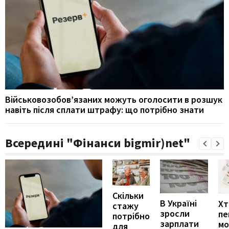
Військовозобов’язаних можуть оголосити в розшук
навіть після сплати штрафу: що потрібно знати
Всередині "Фінанси bigmir)net"
Скільки
В Україні
Хт
стажу
зросли
пе
потрібно
зарплати
м
для