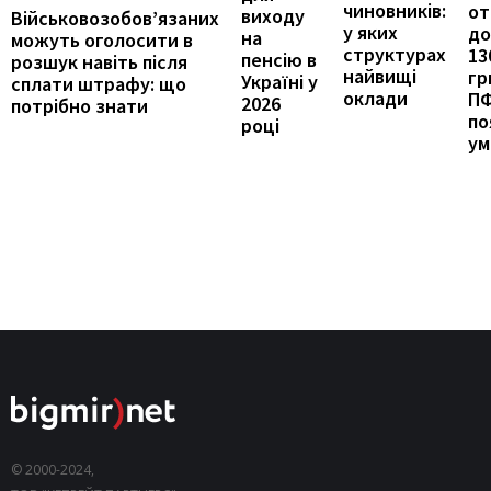
чиновників:
от
виходу
Військовозобов’язаних
у яких
до
на
можуть оголосити в
структурах
13
пенсію в
розшук навіть після
найвищі
гр
Україні у
сплати штрафу: що
оклади
П
2026
потрібно знати
по
році
ум
© 2000-2024,