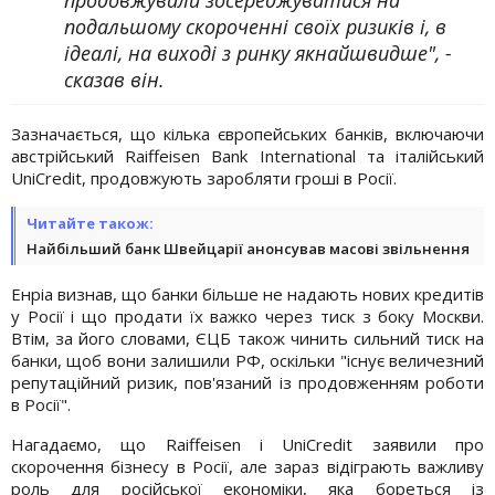
подальшому скороченні своїх ризиків і, в
ідеалі, на виході з ринку якнайшвидше", -
сказав він.
Зазначається, що кілька європейських банків, включаючи
австрійський Raiffeisen Bank International та італійський
UniCredit, продовжують заробляти гроші в Росії.
Читайте також:
Найбільший банк Швейцарії анонсував масові звільнення
Енріа визнав, що банки більше не надають нових кредитів
у Росії і що продати їх важко через тиск з боку Москви.
Втім, за його словами, ЄЦБ також чинить сильний тиск на
банки, щоб вони залишили РФ, оскільки "існує величезний
репутаційний ризик, пов'язаний із продовженням роботи
в Росії".
Нагадаємо, що Raiffeisen і UniCredit заявили про
скорочення бізнесу в Росії, але зараз відіграють важливу
роль для російської економіки, яка бореться із