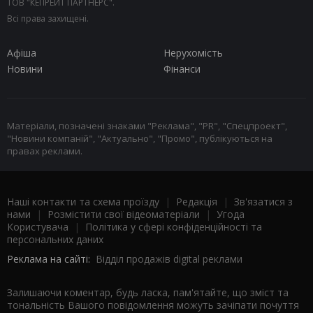
ТОВ "КЕПРЕЙТ ПАРТНЕРС".
Всі права захищені.
Афіша
Нерухомість
Новини
Фінанси
Матеріали, позначені знаками "Реклама", "PR", "Спецпроект",
"Новини компаній", "Актуально", "Промо", публікуються на
правах реклами.
Наші контакти та схема проїзду
|
Редакція
|
Зв'язатися з
нами
|
Розмістити свої відеоматеріали
|
Угода
Користувача
|
Політика у сфері конфіденційності та
персональних даних
Реклама на сайті:
Відділ продажів digital реклами
Залишаючи коментар, будь ласка, пам'ятайте, що зміст та
тональність Вашого повідомлення можуть зачіпати почуття