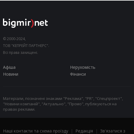
© 2000-2024,
ТОВ "КЕПРЕЙТ ПАРТНЕРС".
Всі права захищені.
Афіша
Нерухомість
Новини
Фінанси
Матеріали, позначені знаками "Реклама", "PR", "Спецпроект",
"Новини компаній", "Актуально", "Промо", публікуються на
правах реклами.
Наші контакти та схема проїзду
|
Редакція
|
Зв'язатися з