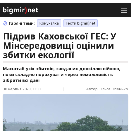
Гарячі теми:
Комуналка
Тести bigmir)net
Підрив Каховської ГЕС: У
Мінсередовищі оцінили
збитки екології
Масштаб усіх збитків, завданих довкіллю війною,
поки складно порахувати через неможливість
зібрати всі дані
30 червня 2023, 11:31
|
Автор: Ольга Опенько