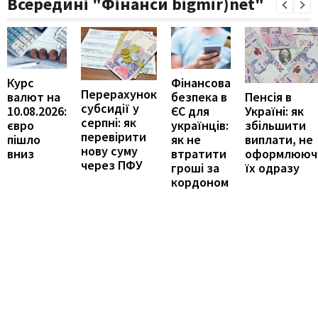
Всередині "Фінанси bigmir)net"
Курс
Фінансова
Перерахунок
Пенсія в
валют на
безпека в
субсидії у
Україні: як
10.08.2026:
ЄС для
серпні: як
збільшити
євро
українців:
перевірити
виплати, не
пішло
як не
нову суму
оформлююч
вниз
втратити
через ПФУ
їх одразу
гроші за
кордоном