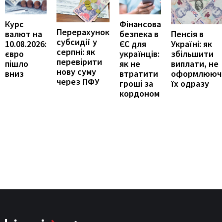
Курс
Фінансова
Перерахунок
Пенсія в
валют на
безпека в
субсидії у
Україні: як
10.08.2026:
ЄС для
серпні: як
збільшити
євро
українців:
перевірити
виплати, не
пішло
як не
нову суму
оформлююч
вниз
втратити
через ПФУ
їх одразу
гроші за
кордоном