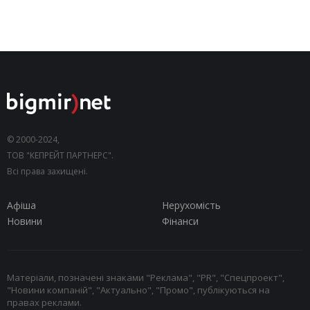
© 2000-2024,
ТОВ "КЕПРЕЙТ ПАРТНЕРС".
Всі права захищені.
Афіша
Нерухомість
Новини
Фінанси
Матеріали, позначені знаками "Реклама", "PR", "Спецпроект",
"Новини компаній", "Актуально", "Промо", публікуються на
правах реклами.