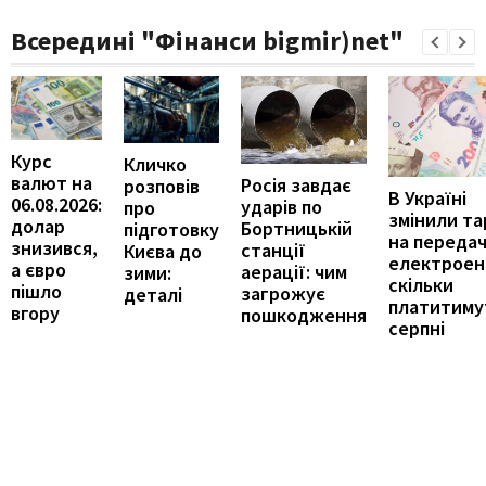
Всередині "Фінанси bigmir)net"
Курс
Кличко
валют на
Росія завдає
розповів
В Україні
06.08.2026:
ударів по
про
змінили т
долар
Бортницькій
підготовку
на переда
знизився,
станції
Києва до
електроене
а євро
аерації: чим
зими:
скільки
пішло
загрожує
деталі
платитиму
вгору
пошкодження
серпні