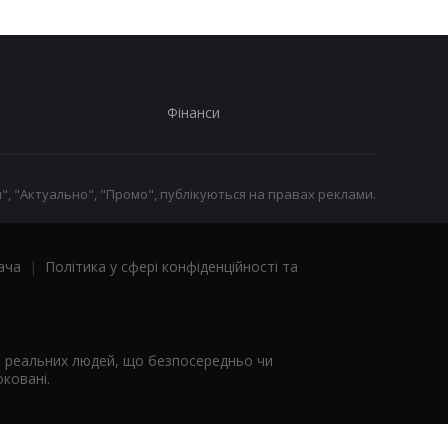
Фінанси
", "Актуально", "Промо", публікуються на правах реклами.
ача
|
Політика у сфері конфіденційності та
я реальних людей, що безпосередньо чи
ковані.