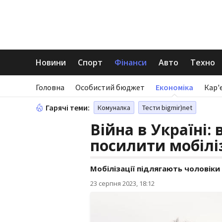
Новини
Спорт
Фінанси
Авто
Техно
Головна
Особистий бюджет
Економіка
Кар'
Гарячі теми:
Комуналка
Тести bigmir)net
Війна в Україні: 
посилити мобілі
Мобілізації підлягають чоловіки 
23 серпня 2023, 18:12