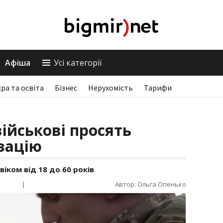
Афіша
Усі категорії
єра та освіта
Бізнес
Нерухомість
Тарифи
військові просять
зацію
віком від 18 до 60 років
|
Автор: Ольга Опенько