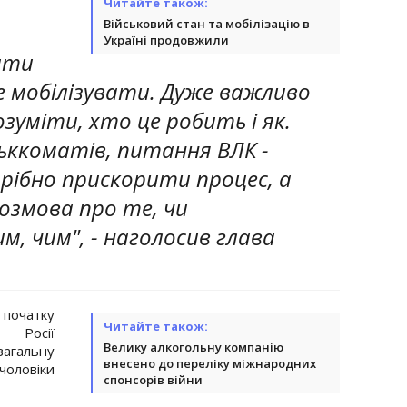
Читайте також:
Військовий стан та мобілізацію в
Україні продовжили
ати
 мобілізувати. Дуже важливо
зуміти, хто це робить і як.
ьккоматів, питання ВЛК -
рібно прискорити процес, а
озмова про те, чи
им, чим", - наголосив глава
очатку
Читайте також:
я Росії
Велику алкогольну компанію
загальну
внесено до переліку міжнародних
 чоловіки
спонсорів війни