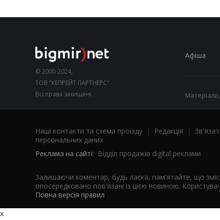
Афіша
© 2000-2024,
ТОВ "КЕПРЕЙТ ПАРТНЕРС".
Всі права захищені.
Матеріали,
Наші контакти та схема проїзду
|
Редакція
|
Зв'язат
персональних даних
Реклама на сайті:
Відділ продажів digital реклами
Залишаючи коментар, будь ласка, пам'ятайте, що змі
опосередковано пов'язані із цією новиною. Користувач
Повна версія правил
x