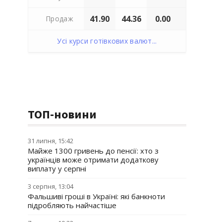
41.90
44.36
0.00
Продаж
Усі курси готівкових валют...
ТОП-новини
31 липня, 15:42
Майже 1300 гривень до пенсії: хто з
українців може отримати додаткову
виплату у серпні
3 серпня, 13:04
Фальшиві гроші в Україні: які банкноти
підробляють найчастіше