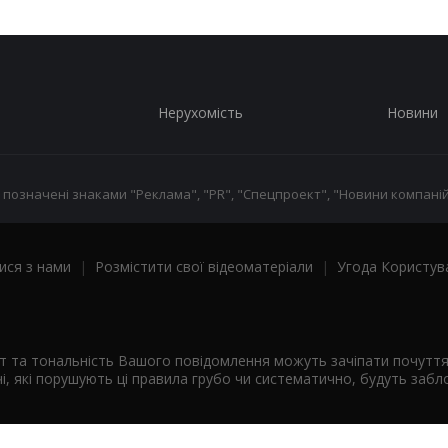
Нерухомість
Новини
 позначені знаками "Реклама", "PR", "Спецпроект", "Новини компаній
ися з нами
|
Розмістити свої відеоматеріали
|
Угода Користув
ст та тональність Вашого повідомлення можуть зачіпати почутт
і, які порушують ці правила грубо чи систематично, будуть забло