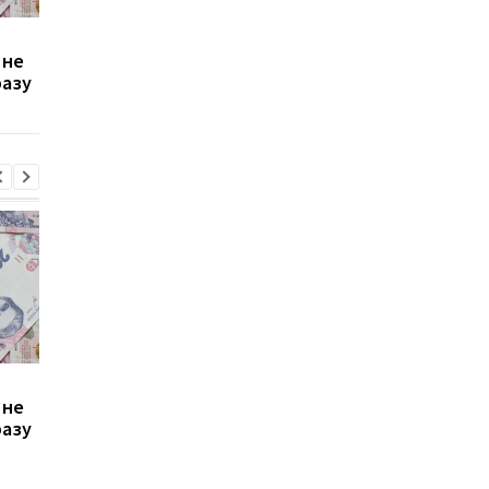
Зростання цін на
Виплата 3100 грн до
 не
транспорт у Києві: кому
Дня Незалежності: 
разу
стало невигідно їздити
потрібно подати зая
на роботу
до ПФУ
Зростання цін на
Виплата 3100 грн до
 не
транспорт у Києві: кому
Дня Незалежності: 
разу
стало невигідно їздити
потрібно подати зая
на роботу
до ПФУ