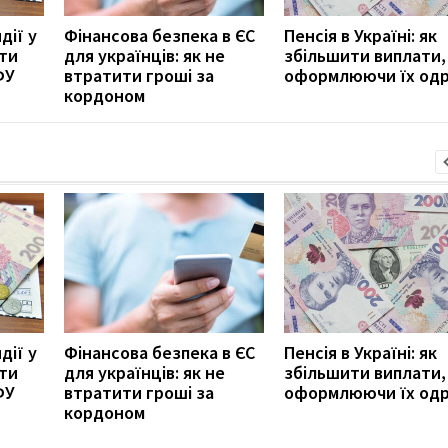
дії у
Фінансова безпека в ЄС
Пенсія в Україні: як
ити
для українців: як не
збільшити виплати,
ФУ
втратити гроші за
оформлюючи їх од
кордоном
дії у
Фінансова безпека в ЄС
Пенсія в Україні: як
ити
для українців: як не
збільшити виплати,
ФУ
втратити гроші за
оформлюючи їх од
кордоном