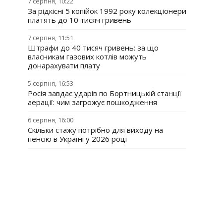
7 серпня, 10:22
За рідкісні 5 копійок 1992 року колекціонери
платять до 10 тисяч гривень
7 серпня, 11:51
Штрафи до 40 тисяч гривень: за що
власникам газових котлів можуть
донарахувати плату
5 серпня, 16:53
Росія завдає ударів по Бортницькій станції
аерації: чим загрожує пошкодження
6 серпня, 16:00
Скільки стажу потрібно для виходу на
пенсію в Україні у 2026 році