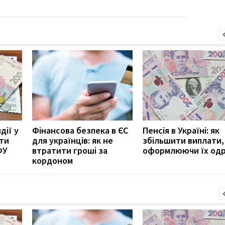
дії у
Фінансова безпека в ЄС
Пенсія в Україні: як
ити
для українців: як не
збільшити виплати,
ФУ
втратити гроші за
оформлюючи їх од
кордоном