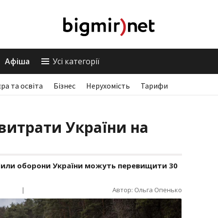
Афіша
Усі категорії
єра та освіта
Бізнес
Нерухомість
Тарифи
витрати України на
а Сили оборони України можуть перевищити 30
|
Автор: Ольга Опенько