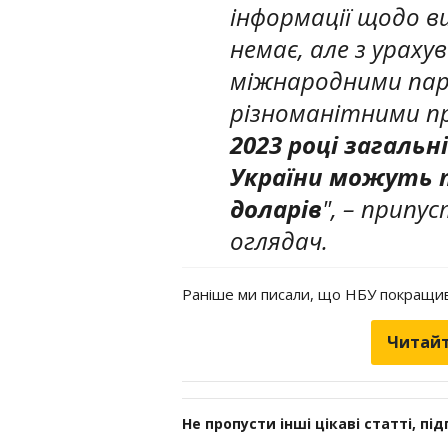
інформації щодо в
немає, але з урах
міжнародними па
різноманітними п
2023 році загаль
України можуть 
доларів
", – припу
оглядач.
Раніше ми писали, що НБУ покращив
Читайт
Не пропусти інші цікаві статті, пі