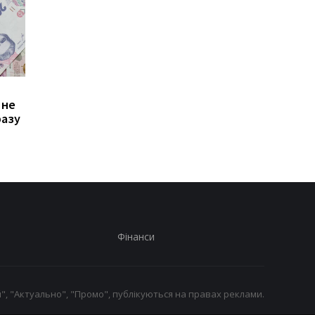
Зростання цін на
Виплата 3100 грн до
 не
транспорт у Києві: кому
Дня Незалежності: 
разу
стало невигідно їздити
потрібно подати зая
на роботу
до ПФУ
Фінанси
", "Актуально", "Промо", публікуються на правах реклами.