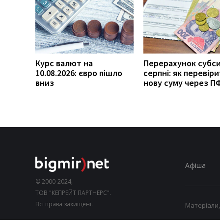
Курс валют на
Перерахунок субси
10.08.2026: євро пішло
серпні: як перевір
вниз
нову суму через П
Афіша
© 2000-2024,
ТОВ "КЕПРЕЙТ ПАРТНЕРС".
Всі права захищені.
Матеріали,