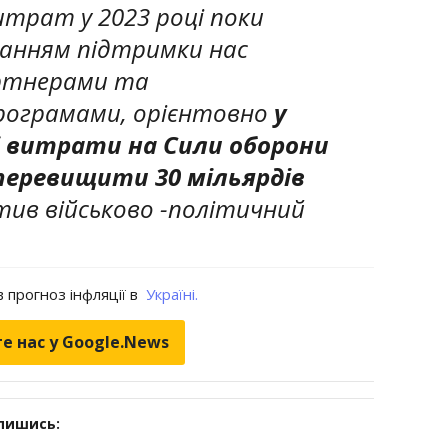
итрат у 2023 році поки
уванням підтримки нас
ртнерами та
рограмами, орієнтовно
у
ні витрати на Сили оборони
перевищити 30 мільярдів
стив військово -політичний
 прогноз інфляції в
Україні.
е нас у Google.News
дпишись: