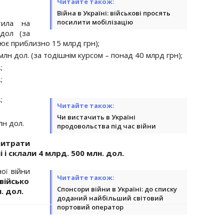
Читайте також:
Війна в Україні: військові просять
посилити мобілізацію
тила на
дол (за
ює приблизно 15 млрд грн);
лн дол. (за тодішнім курсом – понад 40 млрд грн);
;
;
;
Читайте також:
Чи вистачить в Україні
лн дол.
продовольства під час війни
 витрати
 і склали 4 млрд. 500 млн. дол.
ої війни
Читайте також:
військо
Спонсори війни в Україні: до списку
. дол.
доданий найбільший світовий
портовий оператор