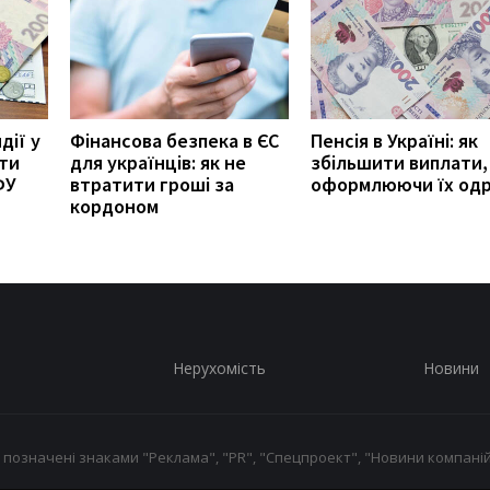
дії у
Фінансова безпека в ЄС
Пенсія в Україні: як
ити
для українців: як не
збільшити виплати,
ФУ
втратити гроші за
оформлюючи їх од
кордоном
Нерухомість
Новини
 позначені знаками "Реклама", "PR", "Спецпроект", "Новини компаній