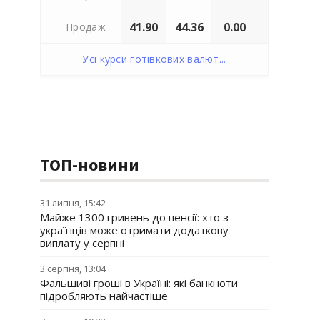
41.90
44.36
0.00
Продаж
Усі курси готівкових валют...
ТОП-новини
31 липня, 15:42
Майже 1300 гривень до пенсії: хто з
українців може отримати додаткову
виплату у серпні
3 серпня, 13:04
Фальшиві гроші в Україні: які банкноти
підробляють найчастіше