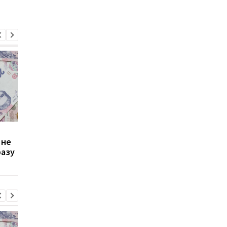
Зростання цін на
Виплата 3100 грн до
 не
транспорт у Києві: кому
Дня Незалежності: 
разу
стало невигідно їздити
потрібно подати зая
на роботу
до ПФУ