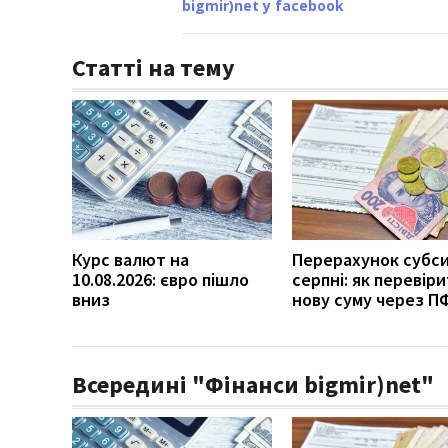
bigmir)net у facebook
Статті на тему
Курс валют на
Перерахунок субси
10.08.2026: євро пішло
серпні: як перевір
вниз
нову суму через П
Всередині "Фінанси bigmir)net"