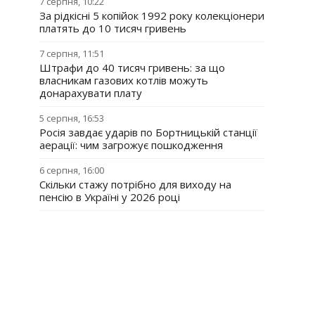
7 серпня, 10:22
За рідкісні 5 копійок 1992 року колекціонери
платять до 10 тисяч гривень
7 серпня, 11:51
Штрафи до 40 тисяч гривень: за що
власникам газових котлів можуть
донарахувати плату
5 серпня, 16:53
Росія завдає ударів по Бортницькій станції
аерації: чим загрожує пошкодження
6 серпня, 16:00
Скільки стажу потрібно для виходу на
пенсію в Україні у 2026 році