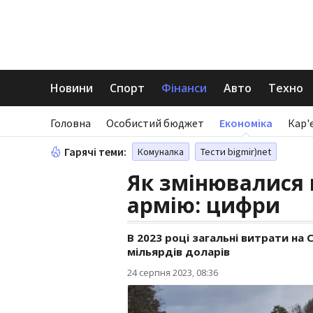
Новини
Спорт
Фінанси
Авто
Техно
Головна
Особистий бюджет
Економіка
Кар'
Гарячі теми:
Комуналка
Тести bigmir)net
Як змінювалися 
армію: цифри
В 2023 році загальні витрати н
мільярдів доларів
24 серпня 2023, 08:36