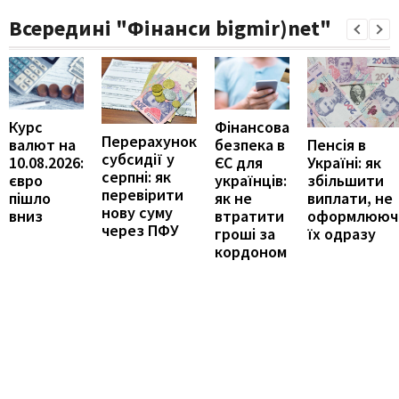
Всередині "Фінанси bigmir)net"
Курс
Фінансова
Перерахунок
Пенсія в
валют на
безпека в
субсидії у
Україні: як
10.08.2026:
ЄС для
серпні: як
збільшити
євро
українців:
перевірити
виплати, не
пішло
як не
нову суму
оформлююч
вниз
втратити
через ПФУ
їх одразу
гроші за
кордоном