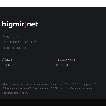
© 2000-2024,
ТОВ "КЕПРЕЙТ ПАРТНЕРС".
Всі права захищені.
Афіша
Нерухомість
Новини
Фінанси
Матеріали, позначені знаками "Реклама", "PR", "Спецпроект",
"Новини компаній", "Актуально", "Промо", публікуються на
правах реклами.