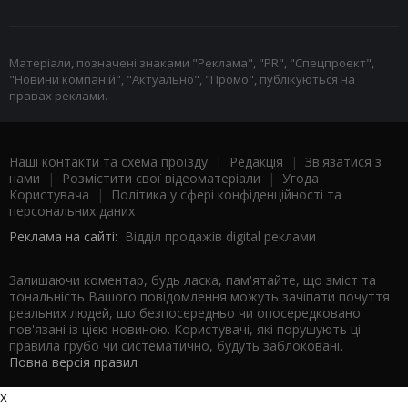
Матеріали, позначені знаками "Реклама", "PR", "Спецпроект",
"Новини компаній", "Актуально", "Промо", публікуються на
правах реклами.
Наші контакти та схема проїзду
|
Редакція
|
Зв'язатися з
нами
|
Розмістити свої відеоматеріали
|
Угода
Користувача
|
Політика у сфері конфіденційності та
персональних даних
Реклама на сайті:
Відділ продажів digital реклами
Залишаючи коментар, будь ласка, пам'ятайте, що зміст та
тональність Вашого повідомлення можуть зачіпати почуття
реальних людей, що безпосередньо чи опосередковано
пов'язані із цією новиною. Користувачі, які порушують ці
правила грубо чи систематично, будуть заблоковані.
Повна версія правил
x