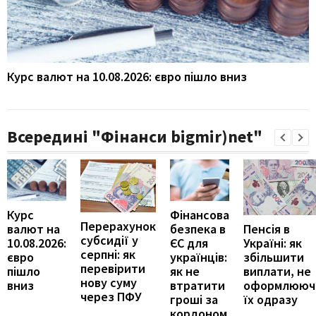
Курс валют на 10.08.2026: євро пішло вниз
Всередині "Фінанси bigmir)net"
Курс
Фінансова
Перерахунок
Пенсія в
валют на
безпека в
субсидії у
Україні: як
10.08.2026:
ЄС для
серпні: як
збільшити
євро
українців:
перевірити
виплати, не
пішло
як не
нову суму
оформлююч
вниз
втратити
через ПФУ
їх одразу
гроші за
кордоном