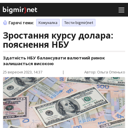
Гарячі теми:
Комуналка
Тести bigmir)net
Зростання курсу долара:
пояснення НБУ
Здатність НБУ балансувати валютний ринок
залишається високою
25 вересня 2023, 14:37
|
Автор: Ольга Опенько