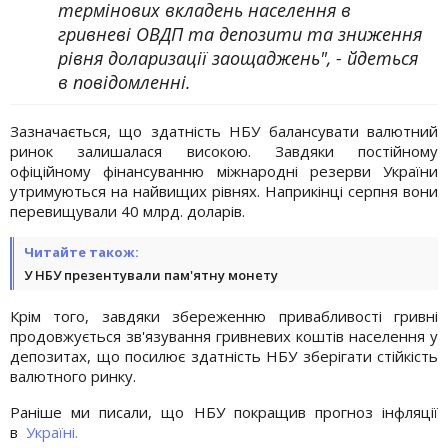
термінових вкладень населення в
гривневі ОВДП та депозити та зниження
рівня доларизації заощаджень", - йдеться
в повідомленні.
Зазначається, що здатність НБУ балансувати валютний
ринок залишалася високою. Завдяки постійному
офіційному фінансуванню міжнародні резерви України
утримуються на найвищих рівнях. Наприкінці серпня вони
перевищували 40 млрд. доларів.
Читайте також:
У НБУ презентували пам'ятну монету
Крім того, завдяки збереженню привабливості гривні
продовжується зв'язування гривневих коштів населення у
депозитах, що посилює здатність НБУ зберігати стійкість
валютного ринку.
Раніше ми писали, що НБУ покращив прогноз інфляції
в
Україні.