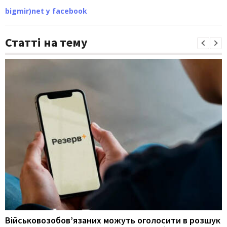
bigmir)net у facebook
Статті на тему
Військовозобов’язаних можуть оголосити в розшук