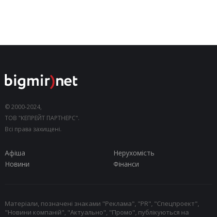
© 2000-2024,
ТОВ "КЕПРЕЙТ ПАРТНЕРС".
Всі права захищені.
Афіша
Нерухомість
Новини
Фінанси
Матеріали, позначені знаками "Реклама", "PR", "Спецпроект",
"Новини компаній", "Актуально", "Промо", публікуються на