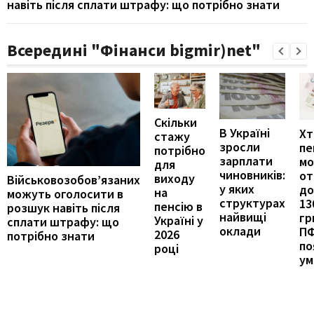
навіть після сплати штрафу: що потрібно знати
Всередині "Фінанси bigmir)net"
Скільки
В Україні
Хт
стажу
зросли
пе
потрібно
зарплати
м
для
чиновників:
от
виходу
Військовозобов’язаних
у яких
до
на
можуть оголосити в
структурах
13
пенсію в
розшук навіть після
найвищі
гр
Україні у
сплати штрафу: що
оклади
П
2026
потрібно знати
по
році
ум