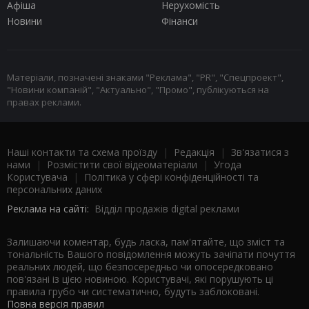
Афіша
Нерухомість
Новини
Фінанси
Матеріали, позначені знаками "Реклама", "PR", "Спецпроект",
"Новини компаній", "Актуально", "Промо", публікуються на
правах реклами.
Наші контакти та схема проїзду
|
Редакція
|
Зв'язатися з
нами
|
Розмістити свої відеоматеріали
|
Угода
Користувача
|
Політика у сфері конфіденційності та
персональних даних
Реклама на сайті:
Відділ продажів digital реклами
Залишаючи коментар, будь ласка, пам'ятайте, що зміст та
тональність Вашого повідомлення можуть зачіпати почуття
реальних людей, що безпосередньо чи опосередковано
пов'язані із цією новиною. Користувачі, які порушують ці
правила грубо чи систематично, будуть заблоковані.
Повна версія правил