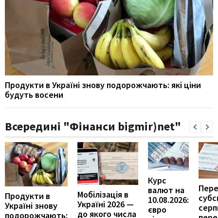
Продукти в Україні знову подорожчають: які ціни
будуть восени
Всередині "Фінанси bigmir)net"
Курс
Пере
валют на
Мобілізація в
Продукти в
субс
10.08.2026:
Україні 2026 —
Україні знову
серпн
євро
до якого числа
подорожчають:
пере