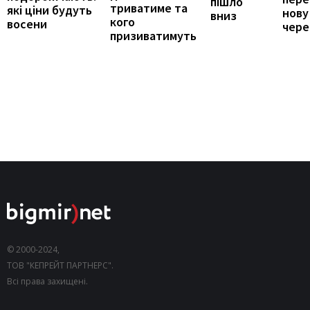
пішло
триватиме та
які ціни будуть
нову
вниз
кого
восени
чере
призиватимуть
© 2000-2024,
ТОВ "КЕПРЕЙТ ПАРТНЕРС".
Всі права захищені.