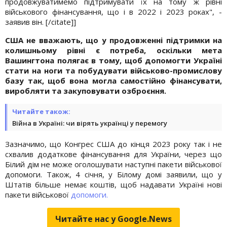
продовжуватимемо підтримувати їх на тому ж рівні
військового фінансування, що і в 2022 і 2023 роках", -
заявив він. [/citate]]
США не вважають, що у продовженні підтримки на
колишньому рівні є потреба, оскільки мета
Вашингтона полягає в тому, щоб допомогти Україні
стати на ноги та побудувати військово-промислову
базу так, щоб вона могла самостійно фінансувати,
виробляти та закуповувати озброєння.
Читайте також:
Війна в Україні: чи вірять українці у перемогу
Зазначимо, що Конгрес США до кінця 2023 року так і не
схвалив додаткове фінансування для України, через що
Білий дім не може оголошувати наступні пакети військової
допомоги. Також, 4 січня, у Білому домі заявили, що у
Штатів більше немає коштів, щоб надавати Україні нові
пакети військової
допомоги.
Читайте нас у Google.News