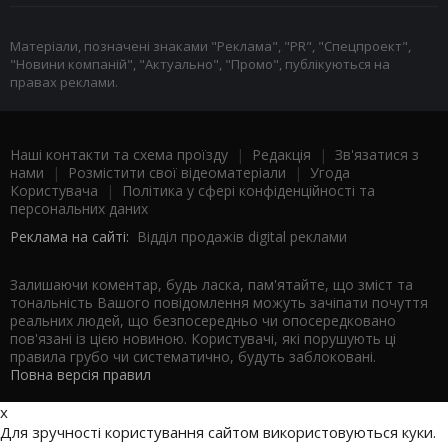
Матеріали, позначені знаками "Реклама", "PR", "Спецпроект",
"Новини компаній", "Актуально", "Промо", публікуються на
правах реклами.
Наші контакти та схема проїзду
|
Редакція
|
Зв'язатися з
нами
|
Розмістити свої відеоматеріали
|
Угода
Користувача
|
Політика у сфері конфіденційності та
персональних даних
Реклама на сайті:
Відділ продажів digital реклами
Залишаючи коментар, будь ласка, пам'ятайте, що зміст та
тональність Вашого повідомлення можуть зачіпати почуття
реальних людей, що безпосередньо чи опосередковано
пов'язані із цією новиною. Користувачі, які порушують ці
правила грубо чи систематично, будуть заблоковані.
Повна версія правил
x
Для зручності користування сайтом використовуються куки.