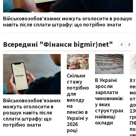
Військовозобов’язаних можуть оголосити в розшук
навіть після сплати штрафу: що потрібно знати
Всередині "Фінанси bigmir)net"
Скільки
В Україні
Хт
стажу
зросли
пе
потрібно
зарплати
м
для
чиновників:
от
виходу
Військовозобов’язаних
у яких
до
на
можуть оголосити в
структурах
13
пенсію в
розшук навіть після
найвищі
гр
Україні у
сплати штрафу: що
оклади
П
2026
потрібно знати
по
році
ум