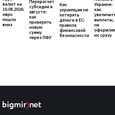
Перерасчет
валют на
Украине:
Как
субсидии в
10.08.2026:
как
украинцам не
августе:
евро
увеличит
потерять
как
пошло
выплаты,
деньги в ЕС:
проверить
вниз
не
правила
новую
оформля
финансовой
сумму
их сразу
безопасности
через ПФУ