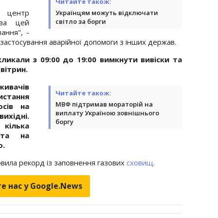
Читайте також:
 центр
Українцям можуть відключати
світло за борги
 за цей
ання", -
з застосування аварійної допомоги з інших держав.
ликали з 09:00 до 19:00 вимкнути вивіски та
вітрин.
ивачів
Читайте також:
стання
МВФ підтримав мораторій на
осів на
виплату Україною зовнішнього
вихідні.
боргу
кілька
 та на
о.
овила рекорд із заповнення газових
сховищ.
е нас у Google.News