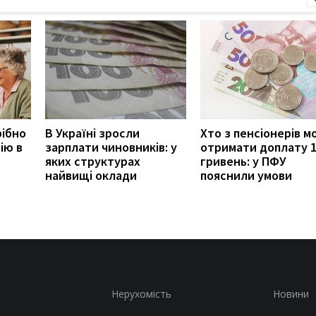
рібно
В Україні зросли
Хто з пенсіонерів 
ію в
зарплати чиновників: у
отримати доплату 
яких структурах
гривень: у ПФУ
найвищі оклади
пояснили умови
Нерухомість
Новини