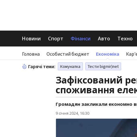
Новини
Спорт
Фінанси
Авто
Техно
Головна
Особистий бюджет
Економіка
Кар'
Гарячі теми:
Комуналка
Тести bigmir)net
Зафіксований ре
споживання елек
Громадян закликали економно 
9 січня 2024, 16:30