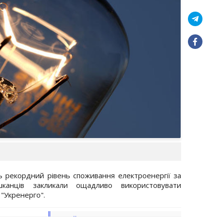
ють рекордний рівень споживання електроенергії за
канців закликали ощадливо використовувати
"Укренерго".