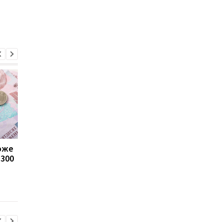
може
Пенсії для українців у
Банки посилили
1300
Польщі: хто може
контроль переказів: 
отримувати виплати
які операції можуть
заблокувати картку