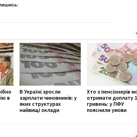
дпишись:
рібно
В Україні зросли
Хто з пенсіонерів 
ію в
зарплати чиновників: у
отримати доплату 
яких структурах
гривень: у ПФУ
найвищі оклади
пояснили умови