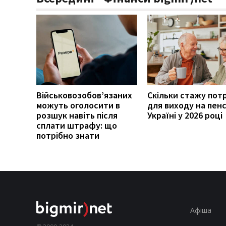
Військовозобов’язаних
Скільки стажу пот
можуть оголосити в
для виходу на пенс
розшук навіть після
Україні у 2026 році
сплати штрафу: що
потрібно знати
Афіша