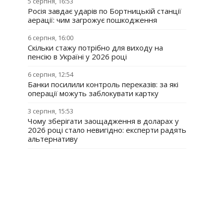
5 серпня, 16:53
Росія завдає ударів по Бортницькій станції
аерації: чим загрожує пошкодження
6 серпня, 16:00
Скільки стажу потрібно для виходу на
пенсію в Україні у 2026 році
6 серпня, 12:54
Банки посилили контроль переказів: за які
операції можуть заблокувати картку
3 серпня, 15:53
Чому зберігати заощадження в доларах у
2026 році стало невигідно: експерти радять
альтернативу