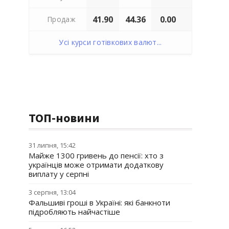
41.90
44.36
0.00
Продаж
Усі курси готівкових валют...
ТОП-новини
31 липня, 15:42
Майже 1300 гривень до пенсії: хто з
українців може отримати додаткову
виплату у серпні
3 серпня, 13:04
Фальшиві гроші в Україні: які банкноти
підробляють найчастіше