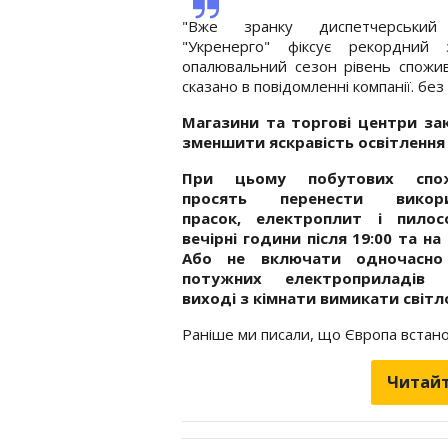
"Вже зранку диспетчерський
"Укренерго" фіксує рекордний
опалювальний сезон рівень спожив
сказано в повідомленні компанії. бе
Магазини та торгові центри зак
зменшити яскравість освітлення 
При цьому побутових спож
просять перенести викори
прасок, електроплит і пилос
вечірні години після 19:00 та на 
Або не включати одночасно 
потужних електроприладів
виході з кімнати вимикати світл
Раніше ми писали, що Європа встан
Читайт