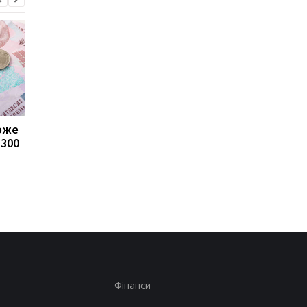
може
Пенсії для українців у
Банки посилили
1300
Польщі: хто може
контроль переказів: 
отримувати виплати
які операції можуть
заблокувати картку
Фінанси