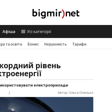
Афіша
Усі категорії
єра та освіта
Бізнес
Нерухомість
Тарифи
кордний рівень
троенергії
використовувати електроприлади
|
Автор: Ольга Опенько