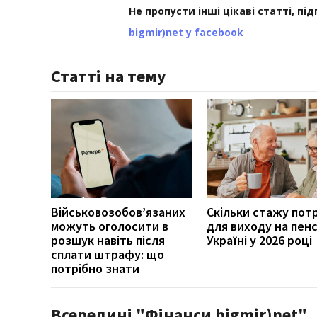
Не пропусти інші цікаві статті, пі
bigmir)net у facebook
Статті на тему
Військовозобов’язаних
Скільки стажу пот
можуть оголосити в
для виходу на пенс
розшук навіть після
Україні у 2026 році
сплати штрафу: що
потрібно знати
Всередині "Фінанси bigmir)net"