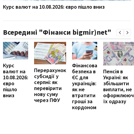
Курс валют на 10.08.2026: євро пішло вниз
Всередині "Фінанси bigmir)net"
Курс
Фінансова
Перерахунок
Пенсія в
валют на
безпека в
субсидії у
Україні: як
10.08.2026:
ЄС для
серпні: як
збільшити
євро
українців:
перевірити
виплати, не
пішло
як не
нову суму
оформлююч
вниз
втратити
через ПФУ
їх одразу
гроші за
кордоном