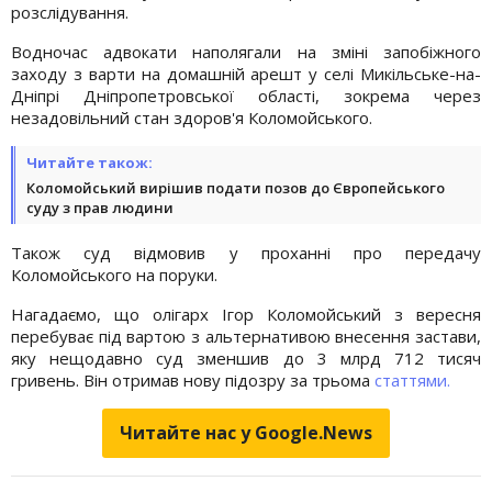
розслідування.
Водночас адвокати наполягали на зміні запобіжного
заходу з варти на домашній арешт у селі Микільське-на-
Дніпрі Дніпропетровської області, зокрема через
незадовільний стан здоров'я Коломойського.
Читайте також:
Коломойський вирішив подати позов до Європейського
суду з прав людини
Також суд відмовив у проханні про передачу
Коломойського на поруки.
Нагадаємо, що олігарх Ігор Коломойський з вересня
перебуває під вартою з альтернативою внесення застави,
яку нещодавно суд зменшив до 3 млрд 712 тисяч
гривень. Він отримав нову підозру за трьома
статтями.
Читайте нас у Google.News