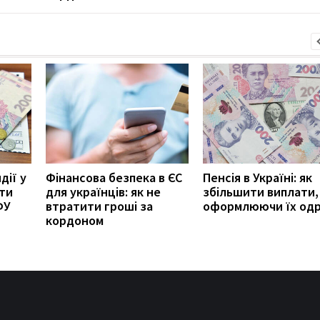
дії у
Фінансова безпека в ЄС
Пенсія в Україні: як
ити
для українців: як не
збільшити виплати,
ФУ
втратити гроші за
оформлюючи їх од
кордоном