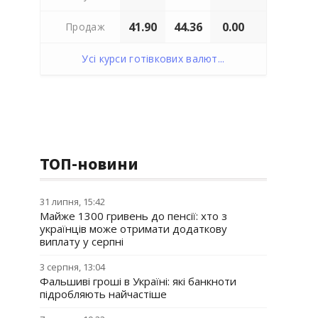
41.90
44.36
0.00
Продаж
Усі курси готівкових валют...
ТОП-новини
31 липня, 15:42
Майже 1300 гривень до пенсії: хто з
українців може отримати додаткову
виплату у серпні
3 серпня, 13:04
Фальшиві гроші в Україні: які банкноти
підробляють найчастіше