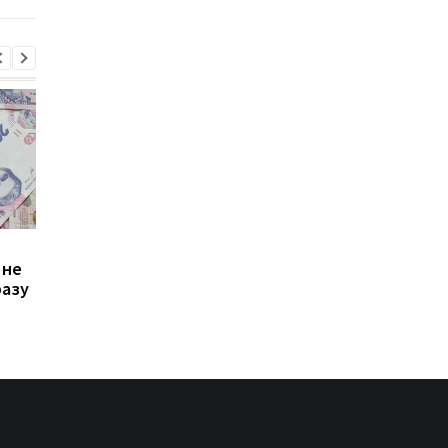
Зростання цін на
Виплата 3100 грн до
 не
транспорт у Києві: кому
Дня Незалежності: 
разу
стало невигідно їздити
потрібно подати зая
на роботу
до ПФУ