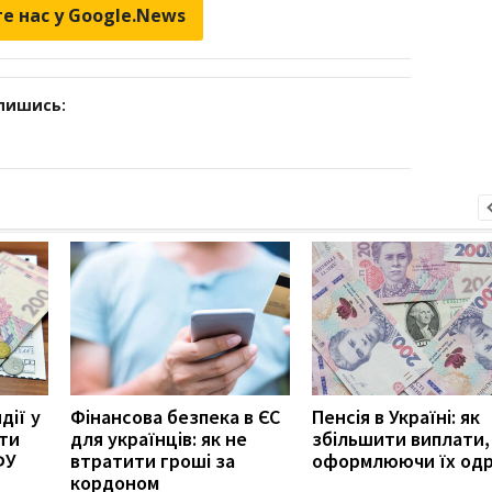
е нас у Google.News
дпишись:
дії у
Фінансова безпека в ЄС
Пенсія в Україні: як
ити
для українців: як не
збільшити виплати,
ФУ
втратити гроші за
оформлюючи їх од
кордоном