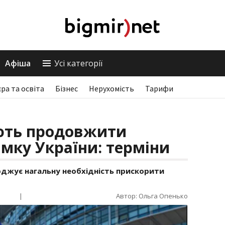
Афіша
Усі категорії
єра та освіта
Бізнес
Нерухомість
Тарифи
яють продовжити
имку України: терміни
джує нагальну необхідність прискорити
|
Автор: Ольга Опенько