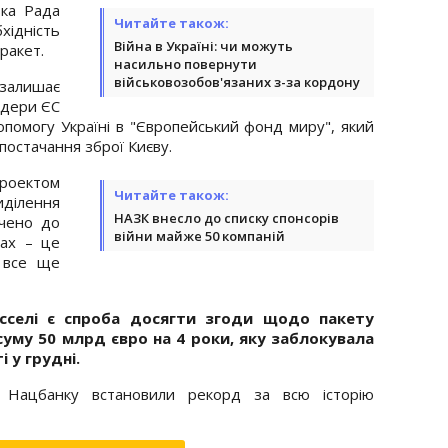
ка Рада
Читайте також:
ідність
Війна в Україні: чи можуть
ракет.
насильно повернути
військовозобов'язаних з-за кордону
 залишає
ідери ЄС
помогу Україні в "Європейський фонд миру", який
постачання зброї Києву.
роектом
Читайте також:
ділення
НАЗК внесло до списку спонсорів
ючено до
війни майже 50 компаній
ках – це
 все ще
сселі є спроба досягти згоди щодо пакету
суму 50 млрд євро на 4 роки, яку заблокувала
 у грудні.
Нацбанку встановили рекорд за всю історію