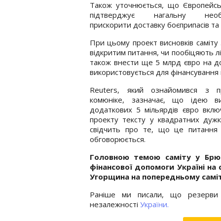
Також уточнюється, що Європейсь
підтверджує нагальну необх
прискорити доставку боєприпасів та 
При цьому проект висновків саміту
відкритим питання, чи пообіцяють л
також внести ще 5 млрд євро на до
використовується для фінансування 
Reuters, який ознайомився з п
комюніке, зазначає, що ідею ви
додаткових 5 мільярдів євро вкл
проекту тексту у квадратних дуж
свідчить про те, що це питання
обговорюється.
Головною темою саміту у Брю
фінансової допомоги Україні на 
Угорщина на попередньому саміті
Раніше ми писали, що резерви 
незалежності
України.