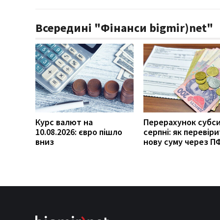
Всередині "Фінанси bigmir)net"
Курс валют на
Перерахунок субси
10.08.2026: євро пішло
серпні: як перевір
вниз
нову суму через П