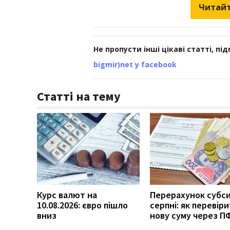
Читайт
Не пропусти інші цікаві статті, пі
bigmir)net у facebook
Статті на тему
Курс валют на
Перерахунок субси
10.08.2026: євро пішло
серпні: як перевір
вниз
нову суму через П