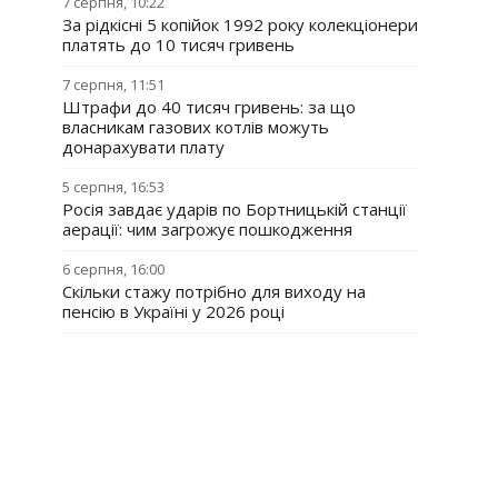
7 серпня, 10:22
За рідкісні 5 копійок 1992 року колекціонери
платять до 10 тисяч гривень
7 серпня, 11:51
Штрафи до 40 тисяч гривень: за що
власникам газових котлів можуть
донарахувати плату
5 серпня, 16:53
Росія завдає ударів по Бортницькій станції
аерації: чим загрожує пошкодження
6 серпня, 16:00
Скільки стажу потрібно для виходу на
пенсію в Україні у 2026 році