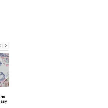
Зростання цін на
Виплата 3100 грн до
 не
транспорт у Києві: кому
Дня Незалежності: 
разу
стало невигідно їздити
потрібно подати зая
на роботу
до ПФУ