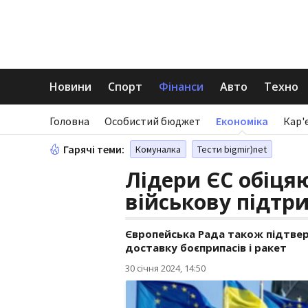
Новини
Спорт
Фінанси
Авто
Техно
Головна
Особистий бюджет
Економіка
Кар'
Гарячі теми:
Комуналка
Тести bigmir)net
Лідери ЄС обіц
військову підтр
Європейська Рада також підтвер
доставку боєприпасів і ракет
30 січня 2024, 14:50