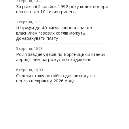
7 серпня, 10:22
За рідкісні 5 копійок 1992 року колекціонери
платять до 10 тисяч гривень
7 серпня, 11:51
Штрафи до 40 тисяч гривень: за що
власникам газових котлів можуть
донарахувати плату
5 серпня, 16:53
Росія завдає ударів по Бортницькій станції
аерації: чим загрожує пошкодження
6 серпня, 16:00
Скільки стажу потрібно для виходу на
пенсію в Україні у 2026 році