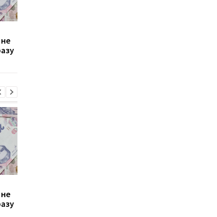
Зростання цін на
Виплата 3100 грн до
 не
транспорт у Києві: кому
Дня Незалежності: 
разу
стало невигідно їздити
потрібно подати зая
на роботу
до ПФУ
Зростання цін на
Виплата 3100 грн до
 не
транспорт у Києві: кому
Дня Незалежності: 
разу
стало невигідно їздити
потрібно подати зая
на роботу
до ПФУ