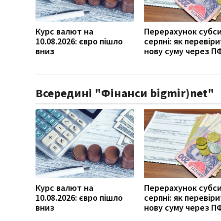
Курс валют на
Перерахунок субси
10.08.2026: євро пішло
серпні: як перевір
вниз
нову суму через П
Всередині "Фінанси bigmir)net"
Курс валют на
Перерахунок субси
10.08.2026: євро пішло
серпні: як перевір
вниз
нову суму через П