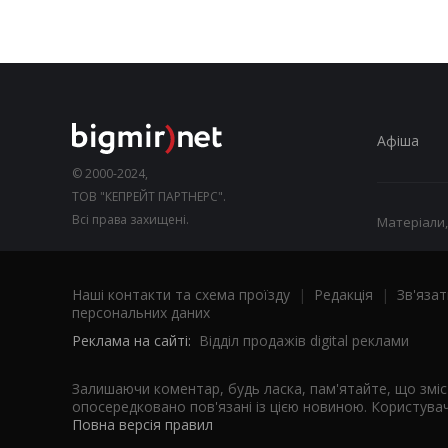
Афіша
© 2000-2024,
ТОВ "КЕПРЕЙТ ПАРТНЕРС".
Всі права захищені.
Матеріали,
Наші контакти та схема проїзду
|
Редакція
|
Зв'язат
персональних даних
Реклама на сайті:
Відділ продажів digital реклами
Залишаючи коментар, будь ласка, пам'ятайте, що змі
опосередковано пов'язані із цією новиною. Користувач
Повна версія правил