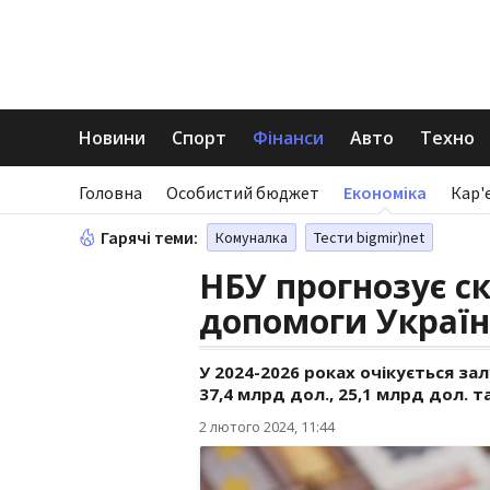
Новини
Спорт
Фінанси
Авто
Техно
Головна
Особистий бюджет
Економіка
Кар'
Гарячі теми:
Комуналка
Тести bigmir)net
НБУ прогнозує с
допомоги Україн
У 2024-2026 роках очікується за
37,4 млрд дол., 25,1 млрд дол. т
2 лютого 2024, 11:44