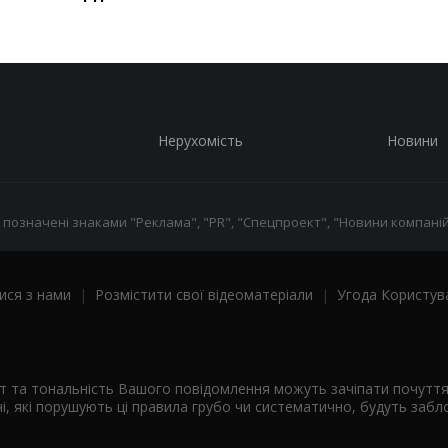
Нерухомість
Новини
 позначені знаками "Реклама", "PR", "Спецпроект", "Новини компаній
ися з нами
|
Розмістити свої відеоматеріали
|
Угода Користув
ст та тональність Вашого повідомлення можуть зачіпати почутт
і, які порушують ці правила грубо чи систематично, будуть забло