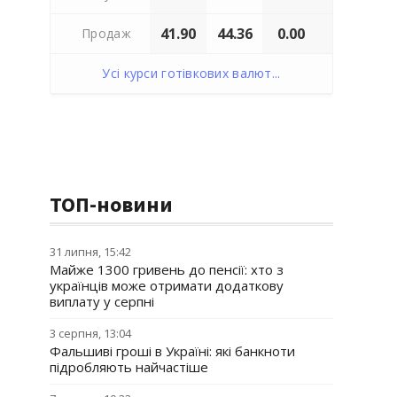
41.90
44.36
0.00
Продаж
Усі курси готівкових валют...
ТОП-новини
31 липня, 15:42
Майже 1300 гривень до пенсії: хто з
українців може отримати додаткову
виплату у серпні
3 серпня, 13:04
Фальшиві гроші в Україні: які банкноти
підробляють найчастіше