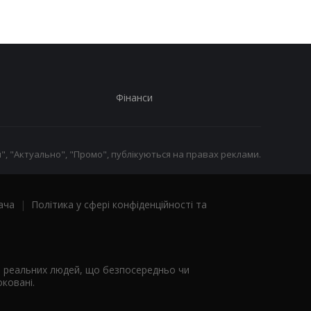
Фінанси
", "Актуально", "Промо", публікуються на правах реклами.
ача
|
Політика у сфері конфіденційності та
я реальних людей, що безпосередньо чи
ковані.