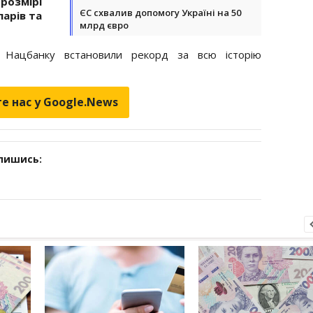
розмірі
ЄС схвалив допомогу Україні на 50
ларів та
млрд євро
Нацбанку встановили рекорд за всю історію
е нас у Google.News
дпишись: