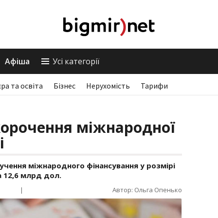
Афіша
Усі категорії
єра та освіта
Бізнес
Нерухомість
Тарифи
корочення міжнародної
і
лучення міжнародного фінансування у розмірі
а 12,6 млрд дол.
|
Автор: Ольга Опенько