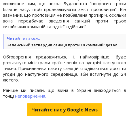
викликане тим, що посол Будапешта "попросив трохи
більше часу, щоб проаналізувати зміст пропозицій". Він
зазначив, що пропозиція не позбавлена протиріч, оскільки
вона передбачає введення санкцій проти трьох
китайських компаній та однієї індійської.
Читайте також:
Зеленський затвердив санкції проти 18 компаній: деталі
Обговорення продовжиться, і, найімовірніше, буде
розглянуто міністрами країн-членів на зустрічі наступного
тижня. Прихильники пакету санкцій сподіваються досягти
угоди до наступного середовища, аби встигнути до 24
лютого.
Раніше ми писали, що війна в Україні знаходиться в
точці
неповернення.
Читайте нас у Google.News