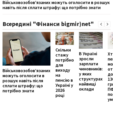
Військовозобов’язаних можуть оголосити в розшук
навіть після сплати штрафу: що потрібно знати
Всередині "Фінанси bigmir)net"
Скільки
В Україні
Хт
стажу
зросли
пе
потрібно
зарплати
м
для
чиновників:
от
виходу
Військовозобов’язаних
у яких
до
на
можуть оголосити в
структурах
13
пенсію в
розшук навіть після
найвищі
гр
Україні у
сплати штрафу: що
оклади
П
2026
потрібно знати
по
році
ум