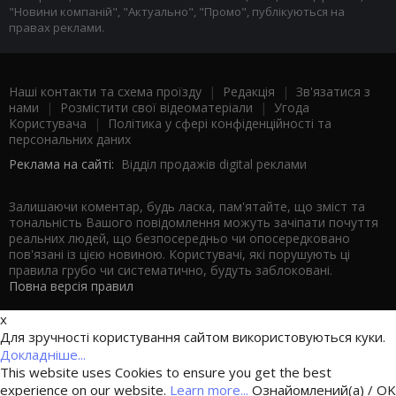
"Новини компаній", "Актуально", "Промо", публікуються на
правах реклами.
Наші контакти та схема проїзду
|
Редакція
|
Зв'язатися з
нами
|
Розмістити свої відеоматеріали
|
Угода
Користувача
|
Політика у сфері конфіденційності та
персональних даних
Реклама на сайті:
Відділ продажів digital реклами
Залишаючи коментар, будь ласка, пам'ятайте, що зміст та
тональність Вашого повідомлення можуть зачіпати почуття
реальних людей, що безпосередньо чи опосередковано
пов'язані із цією новиною. Користувачі, які порушують ці
правила грубо чи систематично, будуть заблоковані.
Повна версія правил
x
Для зручності користування сайтом використовуються куки.
Докладніше...
This website uses Cookies to ensure you get the best
experience on our website.
Learn more...
Ознайомлений(а) / OK