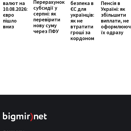
Перерахунок
Пенсія в
валют на
безпека в
субсидії у
Україні: як
10.08.2026:
ЄС для
серпні: як
збільшити
євро
українців:
перевірити
виплати, не
пішло
як не
нову суму
оформлююч
вниз
втратити
через ПФУ
їх одразу
гроші за
кордоном