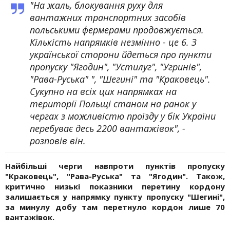
"На жаль, блокування руху для
вантажних транспортних засобів
польськими фермерами продовжується.
Кількість напрямків незмінно - це 6. З
української сторони йдеться про пункти
пропуску "Ягодин", "Устилуг", "Угринів",
"Рава-Руська" ", "Шегині" та "Краковець".
Сукупно на всіх цих напрямках на
території Польщі станом на ранок у
чергах з можливістю проїзду у бік України
перебуває десь 2200 вантажівок", -
розповів він.
Найбільші черги навпроти пунктів пропуску
"Краковець", "Рава-Руська" та "Ягодин". Також,
критично низькі показники перетину кордону
залишається у напрямку пункту пропуску "Шегині",
за минулу добу там перетнуло кордон лише 70
вантажівок.