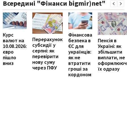
Всередині "Фінанси bigmir)net"
Курс
Фінансова
Перерахунок
Пенсія в
валют на
безпека в
субсидії у
Україні: як
10.08.2026:
ЄС для
серпні: як
збільшити
євро
українців:
перевірити
виплати, не
пішло
як не
нову суму
оформлююч
вниз
втратити
через ПФУ
їх одразу
гроші за
кордоном