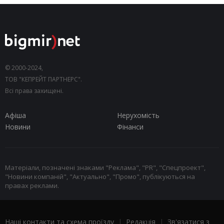
© 2000-2024,
ТОВ "КЕПРЕЙТ ПАРТНЕРС".
Всі права захищені.
Афіша
Нерухомість
Новини
Фінанси
Матеріали, позначені знаками "Реклама", "PR", "Спецпроект",
"Новини компаній", "Актуально", "Промо", публікуються на
правах реклами.
Наші контакти та схема проїзду
|
Редакція
|
Зв'язатися з