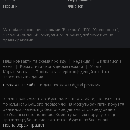
Новини
Фінанси
Матеріали, позначені знаками "Реклама", "PR", "Спецпроект",
"Новини компаній", "Актуально", "Промо", публікуються на
правах реклами.
Наші контакти та схема проїзду
|
Редакція
|
Зв'язатися з
нами
|
Розмістити свої відеоматеріали
|
Угода
Користувача
|
Політика у сфері конфіденційності та
персональних даних
Реклама на сайті:
Відділ продажів digital реклами
Залишаючи коментар, будь ласка, пам'ятайте, що зміст та
тональність Вашого повідомлення можуть зачіпати почуття
реальних людей, що безпосередньо чи опосередковано
пов'язані із цією новиною. Користувачі, які порушують ці
правила грубо чи систематично, будуть заблоковані.
Повна версія правил