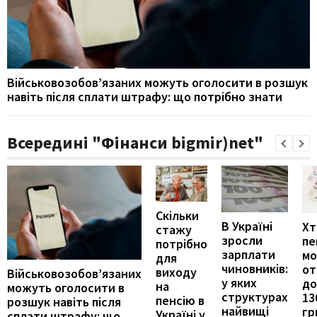
Військовозобов’язаних можуть оголосити в розшук
навіть після сплати штрафу: що потрібно знати
Всередині "Фінанси bigmir)net"
Скільки
В Україні
Хт
стажу
зросли
пе
потрібно
зарплати
м
для
чиновників:
от
виходу
Військовозобов’язаних
у яких
до
на
можуть оголосити в
структурах
13
пенсію в
розшук навіть після
найвищі
гр
Україні у
сплати штрафу: що