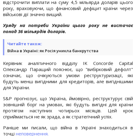
відстрочити виплати на суму 4,5 мільярда доларів цього
року, враховуючи, що фінансовий дефіцит країни через
військові дії значно вищий.
Уряду на потреби України цього року не вистачає
понад 36 мільярдів доларів.
Читайте також:
Війна в Україні: як Росія уникла банкрутства
Керівник аналітичного відділу IK Concorde Capital
Олександр Паращий пояснює, що "вибірковий дефолт"
означає, що очікуються умови реструктуризації, які
будуть менш вигідними для кредиторів, але вигіднішими
для України.
S&P прогнозує, що Україна, ймовірно, реструктурує свій
зовнішній борг на умовах, які будуть вигідні для країни
протягом наступних чотирьох місяців. Цей крок
сприймається не як зрада, а як стратегічний успіх.
Раніше ми писали, що війна в Україні знаходиться в
точці
неповернення.