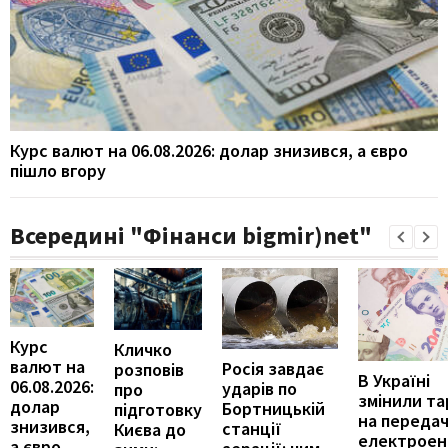
Курс валют на 06.08.2026: долар знизився, а євро
пішло вгору
Всередині "Фінанси bigmir)net"
Курс
Кличко
валют на
Росія завдає
розповів
В Україні
06.08.2026:
ударів по
про
змінили т
долар
Бортницькій
підготовку
на переда
знизився,
станції
Києва до
електроене
а євро