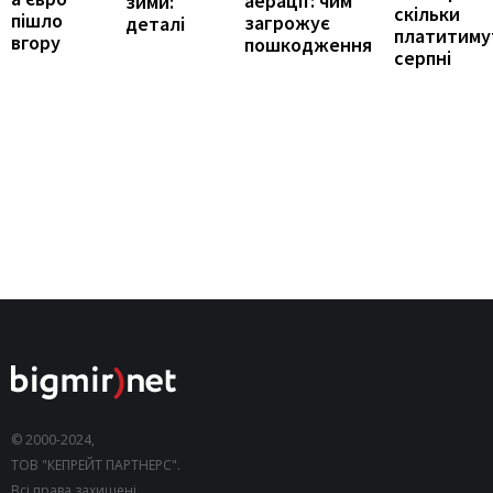
аерації: чим
зими:
скільки
пішло
загрожує
деталі
платитиму
вгору
пошкодження
серпні
© 2000-2024,
ТОВ "КЕПРЕЙТ ПАРТНЕРС".
Всі права захищені.