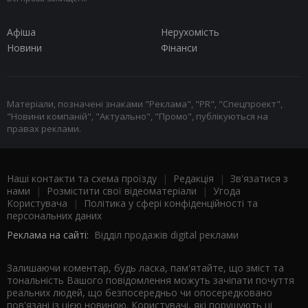
Афіша
Нерухомість
Новини
Фінанси
Матеріали, позначені знаками "Реклама", "PR", "Спецпроект",
"Новини компаній", "Актуально", "Промо", публікуються на
правах реклами.
Наші контакти та схема проїзду
|
Редакція
|
Зв'язатися з
нами
|
Розмістити свої відеоматеріали
|
Угода
Користувача
|
Політика у сфері конфіденційності та
персональних даних
Реклама на сайті:
Відділ продажів digital реклами
Залишаючи коментар, будь ласка, пам'ятайте, що зміст та
тональність Вашого повідомлення можуть зачіпати почуття
реальних людей, що безпосередньо чи опосередковано
пов'язані із цією новиною. Користувачі, які порушують ці