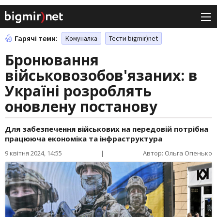
Гарячі теми:
Комуналка
Тести bigmir)net
Бронювання
військовозобов'язаних: в
Україні розроблять
оновлену постанову
Для забезпечення військових на передовій потрібна
працююча економіка та інфраструктура
9 квітня 2024, 14:55
|
Автор: Ольга Опенько