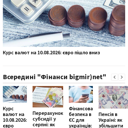
Курс валют на 10.08.2026: євро пішло вниз
Всередині "Фінанси bigmir)net"
Курс
Фінансова
Перерахунок
Пенсія в
валют на
безпека в
субсидії у
Україні: як
10.08.2026:
ЄС для
серпні: як
збільшити
євро
українців: