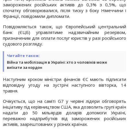
заморожених російських активів до 0,3% з 0,5%, що
спочатку обговорювалися, після тиску з боку Німеччини і
Франції, повідомили дипломати.
Повідомляється також, що Європейський центральний
банк (ЄЦБ) управлятиме надзвичайним резервом,
призначеним для оплати послуг юристів у разі російського
судового розгляду.
Читайте також:
Війна та мобілізація в Україні: хто з чоловіків може
виїхати за кордон
Наступним кроком міністри фінансів ЄС мають підписати
відповідну угоду на зустрічі наступного вівторка, 14
травня.
Очікується, що на саміті G7 у червні лідери обговорять
ініціативу під керівництвом США, яка дозволить групі країн
надати до 50 мільярдів доларів допомоги Україні,
переважно надприбутків від заморожених російських
активів, заарештованих у різних країнах.