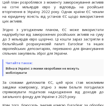
Цей план розроблявся з моменту заморожування активів
на сотні мільярдів євро у відповідь на російське
вторгнення в Україну 2022 року. Однак країни ЄС чекали
на юридичну ясність від установ ЄС щодо використання
цих активів.
Згідно з узгодженим планом, ЄС може використати
надприбутки від заморожених російських активів на суму
до 3 мільярдів євро щорічно. Ці кошти зараз застрягли в
бельгійській розрахунковій палаті Euroclear та інших
європейських депозитаріях, переважно для фінансування
спільних закупівель зброї для України.
Читайте також:
Війна в Україні: з якими хворобами не можуть
мобілізувати
За словами дипломатів ЄС, цей крок став можливим
завдяки компромісу, згідно з яким Бельгія погодилася
спрямовувати податкові надходження від доходів до
загального фонду для України з 2025 року.
Крім того, Брюссель знизив комісію Euroclear за обробку