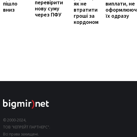
перевірити
виплати, не
пішло
як не
нову суму
оформлююч
вниз
втратити
через ПФУ
їх одразу
гроші за
кордоном
© 2000-2024,
ТОВ "КЕПРЕЙТ ПАРТНЕРС".
Всі права захищені.