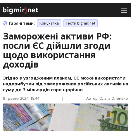
Гарячі теми:
Комуналка
Тести bigmir)net
Заморожені активи РФ:
посли ЄС дійшли згоди
щодо використання
доходів
Згідно з узгодженим планом, ЄС може використати
надприбутки від заморожених російських активів на
суму до 3 мільярдів євро щорічно
8 травня 2024, 18:44
|
Автор: Ольга Опенько