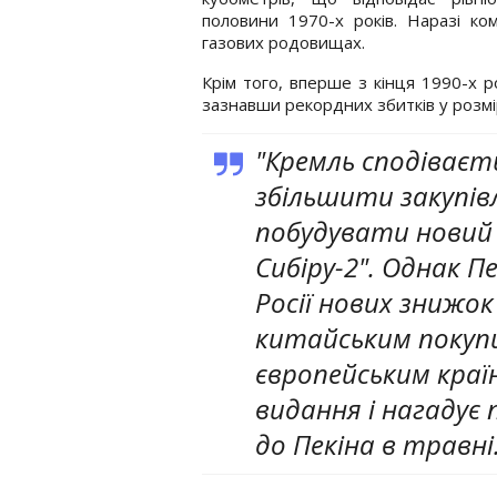
половини 1970-х років. Наразі ко
газових родовищах.
Крім того, вперше з кінця 1990-х р
зазнавши рекордних збитків у розмір
"Кремль сподіваєт
збільшити закупівлі
побудувати новий
Сибіру-2". Однак Пе
Росії нових знижок
китайським покуп
європейським країн
видання і нагадує
до Пекіна в травні