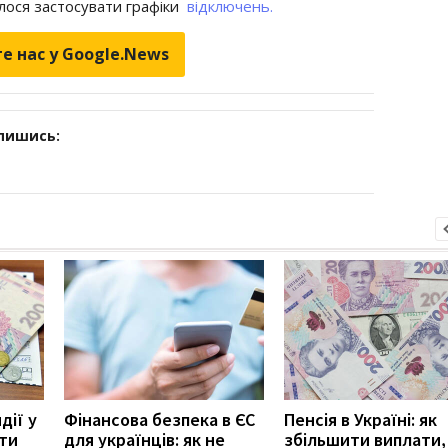
елося застосувати графіки
відключень.
е нас у Google.News
дпишись:
дії у
Фінансова безпека в ЄС
Пенсія в Україні: як
ити
для українців: як не
збільшити виплати,