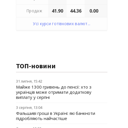
41.90
44.36
0.00
Продаж
Усі курси готівкових валют...
ТОП-новини
31 липня, 15:42
Майже 1300 гривень до пенсії: хто з
українців може отримати додаткову
виплату у серпні
3 серпня, 13:04
Фальшиві гроші в Україні: які банкноти
підробляють найчастіше