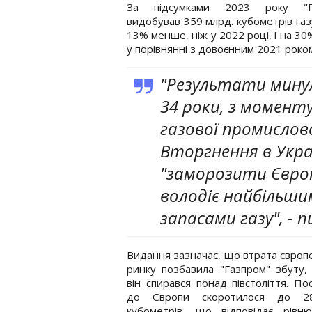
За підсумками 2023 року "Г
видобував 359 млрд. кубометрів газ
13% менше, ніж у 2022 році, і на 3
у порівнянні з довоєнним 2021 роко
"Результати минул
34 роки, з момент
газової промисловос
Вторгнення в Укра
"заморозити Європ
володіє найбільши
запасами газу", - 
Видання зазначає, що втрата європ
ринку позбавила "Газпром" збуту,
він спирався понад півстоліття. По
до Європи скоротилося до 2
кубометрів, що відповідає рівню