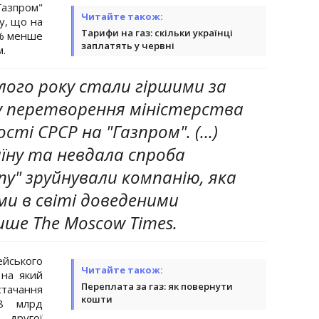
азпром"
Читайте також:
у, що на
Тарифи на газ: скільки українці
0% менше
заплатять у червні
м.
ого року стали гіршими за
у перетворення міністерства
ті СРСР на "Газпром". (...)
їну та невдала спроба
у" зруйнували компанію, яка
ми в світі доведеними
пише The Moscow Times.
ейського
Читайте також:
 на який
Переплата за газ: як повернути
стачання
кошти
8 млрд
 другої