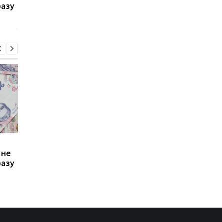
разу
стало невигідно їздити
потрібно подати зая
на роботу
до ПФУ
Зростання цін на
Виплата 3100 грн до
 не
транспорт у Києві: кому
Дня Незалежності: 
разу
стало невигідно їздити
потрібно подати зая
на роботу
до ПФУ