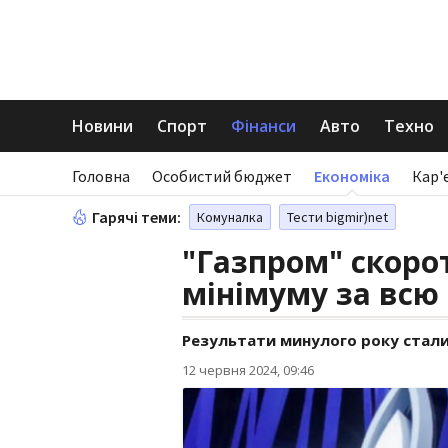
Новини
Спорт
Фінанси
Авто
Техно
Головна
Особистий бюджет
Економіка
Кар'
Гарячі теми:
Комуналка
Тести bigmir)net
"Газпром" скоро
мінімуму за всю 
Результати минулого року стали
12 червня 2024, 09:46