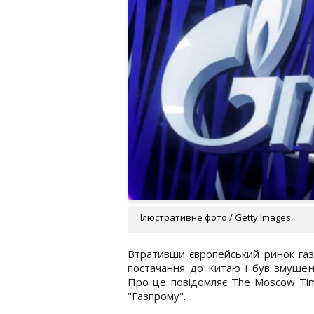
Ілюстративне фото / Getty Images
Втративши європейський ринок газу
постачання до Китаю і був змушен
Про це повідомляє The Moscow Time
"Газпрому".