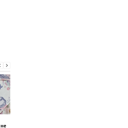
Зростання цін на
Виплата 3100 грн до
 не
транспорт у Києві: кому
Дня Незалежності: 