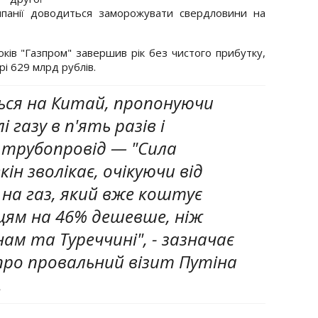
мпанії доводиться заморожувати свердловини на
оків "Газпром" завершив рік без чистого прибутку,
і 629 млрд рублів.
ься на Китай, пропонуючи
 газу в п'ять разів і
 трубопровід — "Сила
кін зволікає, очікуючи від
 на газ, який вже коштує
цям на 46% дешевше, ніж
ам та Туреччині", - зазначає
 про провальний візит Путіна
.