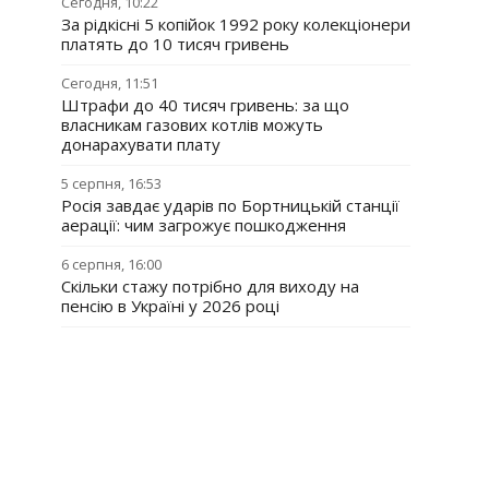
Сегодня, 10:22
За рідкісні 5 копійок 1992 року колекціонери
платять до 10 тисяч гривень
Сегодня, 11:51
Штрафи до 40 тисяч гривень: за що
власникам газових котлів можуть
донарахувати плату
5 серпня, 16:53
Росія завдає ударів по Бортницькій станції
аерації: чим загрожує пошкодження
6 серпня, 16:00
Скільки стажу потрібно для виходу на
пенсію в Україні у 2026 році