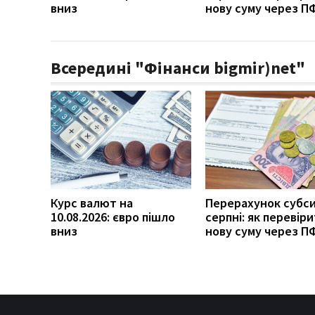
вниз
нову суму через П
Всередині "Фінанси bigmir)net"
Курс валют на
Перерахунок субси
10.08.2026: євро пішло
серпні: як перевір
вниз
нову суму через П