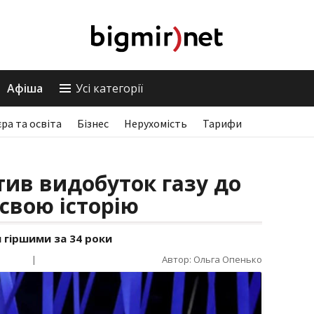
Афіша
Усі категорії
єра та освіта
Бізнес
Нерухомість
Тарифи
тив видобуток газу до
свою історію
 гіршими за 34 роки
|
Автор: Ольга Опенько