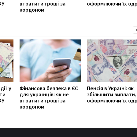
ФУ
втратити гроші за
оформлюючи їх од
кордоном
дії у
Фінансова безпека в ЄС
Пенсія в Україні: як
ити
для українців: як не
збільшити виплати,
ФУ
втратити гроші за
оформлюючи їх од
кордоном