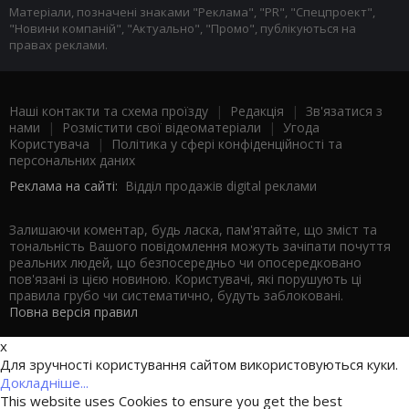
Матеріали, позначені знаками "Реклама", "PR", "Спецпроект",
"Новини компаній", "Актуально", "Промо", публікуються на
правах реклами.
Наші контакти та схема проїзду
|
Редакція
|
Зв'язатися з
нами
|
Розмістити свої відеоматеріали
|
Угода
Користувача
|
Політика у сфері конфіденційності та
персональних даних
Реклама на сайті:
Відділ продажів digital реклами
Залишаючи коментар, будь ласка, пам'ятайте, що зміст та
тональність Вашого повідомлення можуть зачіпати почуття
реальних людей, що безпосередньо чи опосередковано
пов'язані із цією новиною. Користувачі, які порушують ці
правила грубо чи систематично, будуть заблоковані.
Повна версія правил
x
Для зручності користування сайтом використовуються куки.
Докладніше...
This website uses Cookies to ensure you get the best