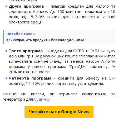
Друга програма
– пільгові кредити для малого та
середнього бізнесу. До 150 млн грн, терміном до 10
років, під 5-7-9% річних для встановлення газової
електрогенерації.
Читайте також:
Как сохранить продукты без холодильника
Третя програма
– кредити для ОСББ та ЖБК на суму
до 5 млн грн. За рахунок цих коштів співвласники житла
встановлять сонячні станції та теплові насоси. А потім
держава у рамках програми "ГрінДІМ" компенсує їм
70% витрат на проект.
Четверта програма
- кредити для бізнесу на 5-7
років під 14-16% річних, під заставу устаткування.
Раніше ми писали, як отримати компенсацію за
генератори для
будинку.
Читайте нас у Google.News