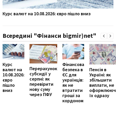
Курс валют на 10.08.2026: євро пішло вниз
Всередині "Фінанси bigmir)net"
Курс
Фінансова
Перерахунок
Пенсія в
валют на
безпека в
субсидії у
Україні: як
10.08.2026:
ЄС для
серпні: як
збільшити
євро
українців:
перевірити
виплати, не
пішло
як не
нову суму
оформлююч
вниз
втратити
через ПФУ
їх одразу
гроші за
кордоном