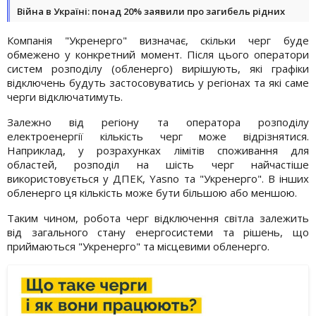
Війна в Україні: понад 20% заявили про загибель рідних
Компанія "Укренерго" визначає, скільки черг буде
обмежено у конкретний момент. Після цього оператори
систем розподілу (обленерго) вирішують, які графіки
відключень будуть застосовуватись у регіонах та які саме
черги відключатимуть.
Залежно від регіону та оператора розподілу
електроенергії кількість черг може відрізнятися.
Наприклад, у розрахунках лімітів споживання для
областей, розподіл на шість черг найчастіше
використовується у ДПЕК, Yasno та "Укренерго". В інших
обленерго ця кількість може бути більшою або меншою.
Таким чином, робота черг відключення світла залежить
від загального стану енергосистеми та рішень, що
приймаються "Укренерго" та місцевими обленерго.