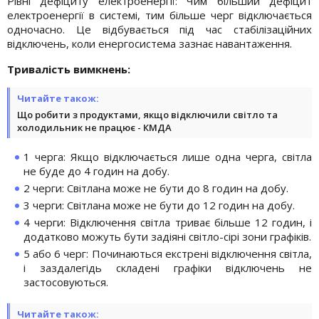
Рівні дефіциту електроенергії: Чим більший дефіцит
електроенергії в системі, тим більше черг відключається
одночасно. Це відбувається під час стабілізаційних
відключень, коли енергосистема зазнає навантаження.
Тривалість вимкнень:
Читайте також:
Що робити з продуктами, якщо відключили світло та
холодильник не працює - КМДА
1 черга: Якщо відключається лише одна черга, світла
не буде до 4 годин на добу.
2 черги: Світлана може не бути до 8 годин на добу.
3 черги: Світлана може не бути до 12 годин на добу.
4 черги: Відключення світла триває більше 12 годин, і
додатково можуть бути задіяні світло-сірі зони графіків.
5 або 6 черг: Починаються екстрені відключення світла,
і заздалегідь складені графіки відключень не
застосовуються.
Читайте також: