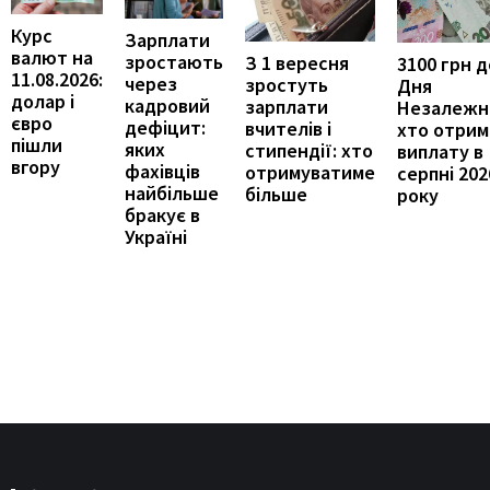
Курс
Зарплати
валют на
зростають
З 1 вересня
3100 грн д
11.08.2026:
через
зростуть
Дня
долар і
кадровий
зарплати
Незалежно
євро
дефіцит:
вчителів і
хто отрим
пішли
яких
стипендії: хто
виплату в
вгору
фахівців
отримуватиме
серпні 202
найбільше
більше
року
бракує в
Україні