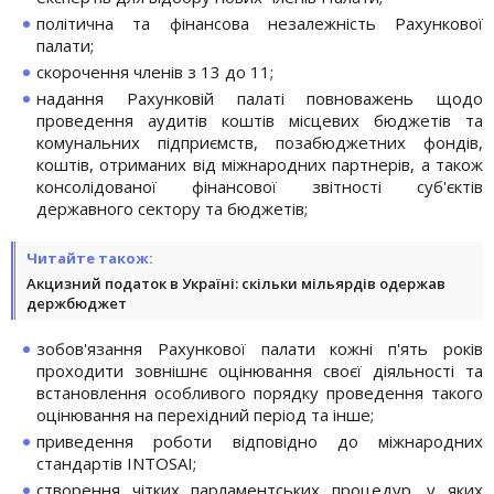
політична та фінансова незалежність Рахункової
палати;
скорочення членів з 13 до 11;
надання Рахунковій палаті повноважень щодо
проведення аудитів коштів місцевих бюджетів та
комунальних підприємств, позабюджетних фондів,
коштів, отриманих від міжнародних партнерів, а також
консолідованої фінансової звітності суб'єктів
державного сектору та бюджетів;
Читайте також:
Акцизний податок в Україні: скільки мільярдів одержав
держбюджет
зобов'язання Рахункової палати кожні п'ять років
проходити зовнішнє оцінювання своєї діяльності та
встановлення особливого порядку проведення такого
оцінювання на перехідний період та інше;
приведення роботи відповідно до міжнародних
стандартів INTOSAI;
створення чітких парламентських процедур, у яких