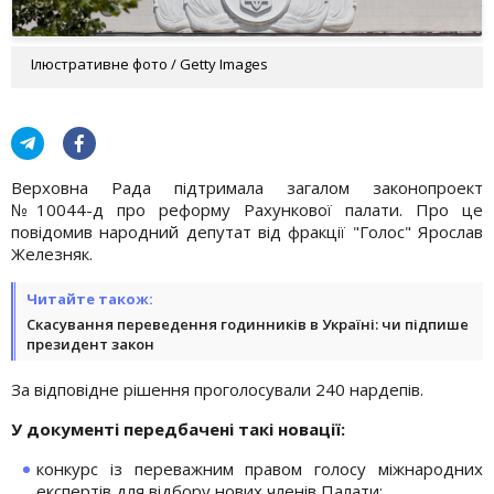
Ілюстративне фото / Getty Images
Верховна Рада підтримала загалом законопроект
№10044-д про реформу Рахункової палати. Про це
повідомив народний депутат від фракції "Голос" Ярослав
Железняк.
Читайте також:
Скасування переведення годинників в Україні: чи підпише
президент закон
За відповідне рішення проголосували 240 нардепів.
У документі передбачені такі новації:
конкурс із переважним правом голосу міжнародних
експертів для відбору нових членів Палати;