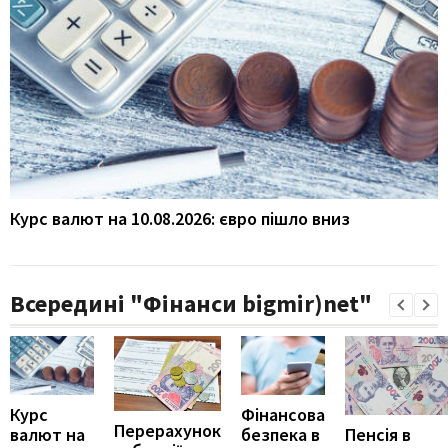
Курс валют на 10.08.2026: євро пішло вниз
Всередині "Фінанси bigmir)net"
Курс
Фінансова
Перерахунок
Пенсія в
валют на
безпека в