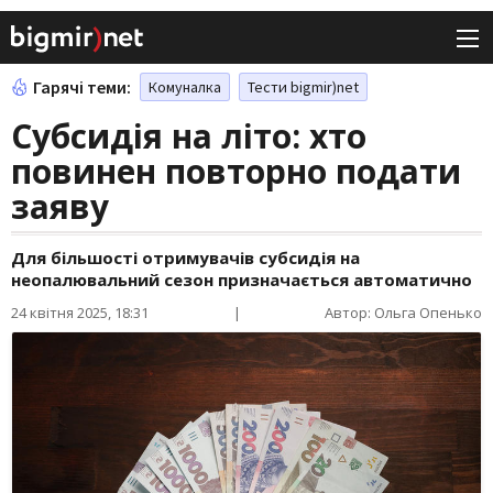
Гарячі теми:
Комуналка
Тести bigmir)net
Субсидія на літо: хто
повинен повторно подати
заяву
Для більшості отримувачів субсидія на
неопалювальний сезон призначається автоматично
24 квітня 2025, 18:31
|
Автор: Ольга Опенько