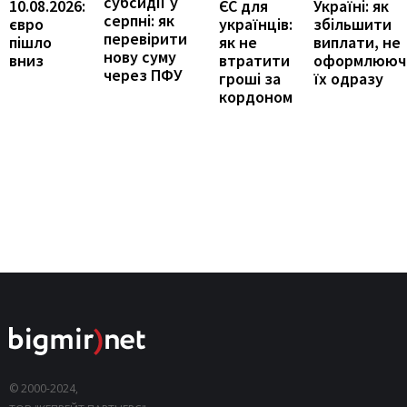
субсидії у
Україні: як
10.08.2026:
ЄС для
серпні: як
збільшити
євро
українців:
перевірити
виплати, не
пішло
як не
нову суму
оформлююч
вниз
втратити
через ПФУ
їх одразу
гроші за
кордоном
© 2000-2024,