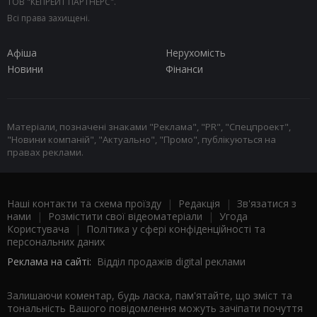
ТОВ "КЕПРЕЙТ ПАРТНЕРС".
Всі права захищені.
Афіша
Нерухомість
Новини
Фінанси
Матеріали, позначені знаками "Реклама", "PR", "Спецпроект",
"Новини компаній", "Актуально", "Промо", публікуються на
правах реклами.
Наші контакти та схема проїзду
|
Редакція
|
Зв'язатися з
нами
|
Розмістити свої відеоматеріали
|
Угода
Користувача
|
Політика у сфері конфіденційності та
персональних даних
Реклама на сайті:
Відділ продажів digital реклами
Залишаючи коментар, будь ласка, пам'ятайте, що зміст та
тональність Вашого повідомлення можуть зачіпати почуття