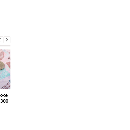
може
Пенсії для українців у
Банки посилили
1300
Польщі: хто може
контроль переказів: 
отримувати виплати
які операції можуть
заблокувати картку