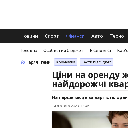
Новини
Спорт
Фінанси
Авто
Техно
Головна
Особистий бюджет
Економіка
Кар'є
Гарячі теми:
Комуналка
Тести bigmir)net
Ціни на оренду ж
найдорожчі ква
На перше місце за вартістю оре
14 лютого 2023, 13:45