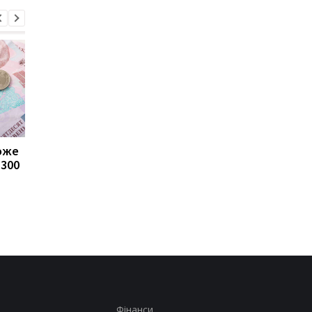
може
Пенсії для українців у
Банки посилили
1300
Польщі: хто може
контроль переказів: 
отримувати виплати
які операції можуть
заблокувати картку
Фінанси