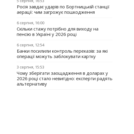
5 серпня, 16:53
Росія завдає ударів по Бортницькій станції
аерації: чим загрожує пошкодження
6 серпня, 16:00
Скільки стажу потрібно для виходу на
пенсію в Україні у 2026 році
6 серпня, 12:54
Банки посилили контроль переказів: за які
операції можуть заблокувати картку
3 серпня, 15:53
Чому зберігати заощадження в доларах у
2026 році стало невигідно: експерти радять
альтернативу