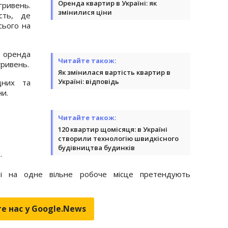
Оренда квартир в Україні: як
гривень.
змінилися ціни
сть, де
сього на
е оренда
Читайте також:
гривень.
Як змінилася вартість квартир в
Україні: відповідь
дних та
ни.
Читайте також:
120 квартир щомісяця: в Україні
створили технологію швидкісного
будівництва будинків
.
і на одне вільне робоче місце претендують
е нас у Google.News