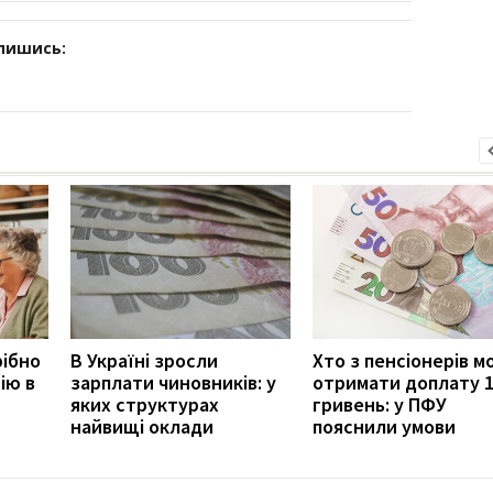
дпишись:
рібно
В Україні зросли
Хто з пенсіонерів 
ію в
зарплати чиновників: у
отримати доплату 
яких структурах
гривень: у ПФУ
найвищі оклади
пояснили умови