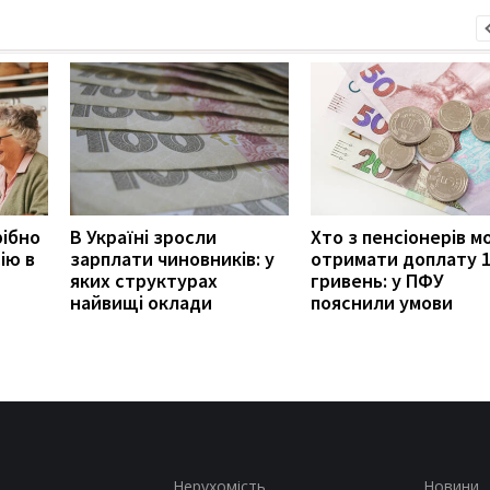
рібно
В Україні зросли
Хто з пенсіонерів 
ію в
зарплати чиновників: у
отримати доплату 
яких структурах
гривень: у ПФУ
найвищі оклади
пояснили умови
Нерухомість
Новини