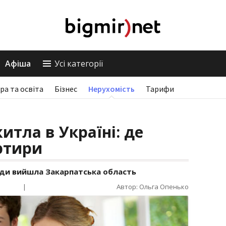
Афіша
Усі категорії
ра та освіта
Бізнес
Нерухомість
Тарифи
итла в Україні: де
ртири
нди вийшла Закарпатська область
|
Автор: Ольга Опенько