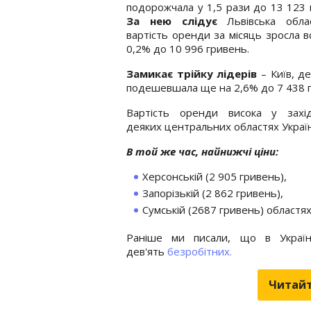
подорожчала у 1,5 рази до 13 123 
За нею слідує
Львівська обла
вартість оренди за місяць зросла в
0,2% до 10 996 гривень.
Замикає трійку лідерів
– Київ, д
подешевшала ще на 2,6% до 7 438 
Вартість оренди висока у захі
деяких центральних областях Украї
В той же час, найнижчі ціни:
Херсонській (2 905 гривень),
Запорізькій (2 862 гривень),
Сумській (2687 гривень) областях
Раніше ми писали, що в Україн
дев'ять
безробітних.
Читайт