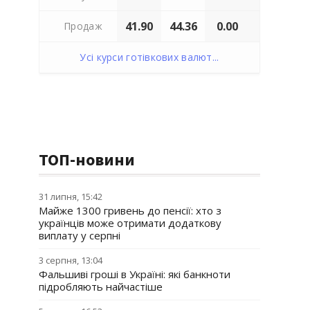
41.90
44.36
0.00
Продаж
Усі курси готівкових валют...
ТОП-новини
31 липня, 15:42
Майже 1300 гривень до пенсії: хто з
українців може отримати додаткову
виплату у серпні
3 серпня, 13:04
Фальшиві гроші в Україні: які банкноти
підробляють найчастіше