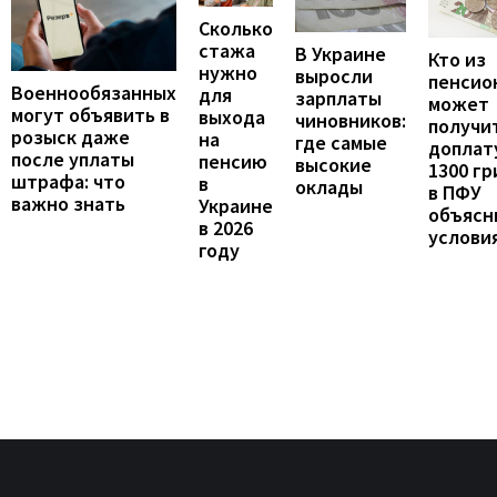
Сколько
стажа
В Украине
Кто из
нужно
выросли
пенсио
Военнообязанных
для
зарплаты
может
могут объявить в
выхода
чиновников:
получи
розыск даже
на
где самые
доплат
после уплаты
пенсию
высокие
1300 гр
штрафа: что
в
оклады
в ПФУ
важно знать
Украине
объясн
в 2026
услови
году