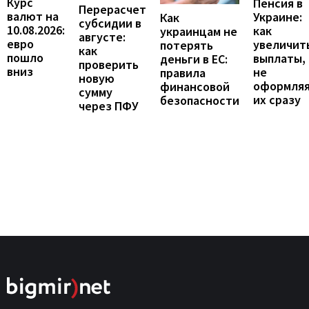
Курс
Пенсия в
Перерасчет
валют на
Украине:
Как
субсидии в
10.08.2026:
как
украинцам не
августе:
евро
увеличит
потерять
как
пошло
выплаты,
деньги в ЕС:
проверить
вниз
не
правила
новую
оформля
финансовой
сумму
их сразу
безопасности
через ПФУ