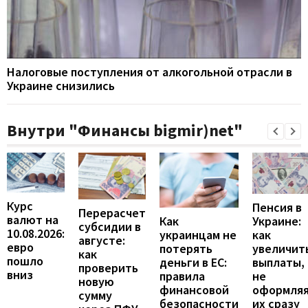
Налоговые поступления от алкогольной отрасли в
Украине снизились
Внутри "Финансы bigmir)net"
Курс
Пенсия в
Перерасчет
валют на
Украине:
Как
субсидии в
10.08.2026:
как
украинцам не
августе:
евро
увеличит
потерять
как
пошло
выплаты,
деньги в ЕС:
проверить
вниз
не
правила
новую
оформля
финансовой
сумму
их сразу
безопасности