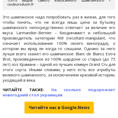
ТОП-5 видов самого изысканного шампанского /
couleursduvin.fr
Это шампанское надо попробовать раз в жизни, для того
чтобы понять, что не всегда лишь цена за бутылку
шампанского непосредственно отвечает за величие его
вкуса. Larmandier-Bernier – биодинамист и небольшой
производитель категории RM (recoltant-manipulant, что
означает использование 100% своего винограда), о
котором вы вряд ли когда-то слышали. Однако за него
лучше всего скажет его шампанское: Blanc de Blancs Extra
Brut, произведенное из 100% шардоне со старых (до 75
лет) лоз Крамана – одной из лучших коммун Grand Cru для
этого сорта. Иными словами, у него есть все атрибуты
великого шампанского, за исключением красивой истории,
уходящей в века.
ЧИТАЙТЕ ТАКЖЕ:
На сколько подорожает
новогодний стол украинцев
Читайте нас в Google.News