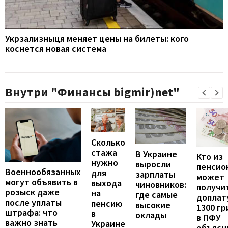
Укрзализныця меняет цены на билеты: кого
коснется новая система
Внутри "Финансы bigmir)net"
Сколько
стажа
В Украине
Кто из
нужно
выросли
пенсио
Военнообязанных
для
зарплаты
может
могут объявить в
выхода
чиновников:
получи
розыск даже
на
где самые
доплат
после уплаты
пенсию
высокие
1300 гр
штрафа: что
в
оклады
в ПФУ
важно знать
Украине
объясн